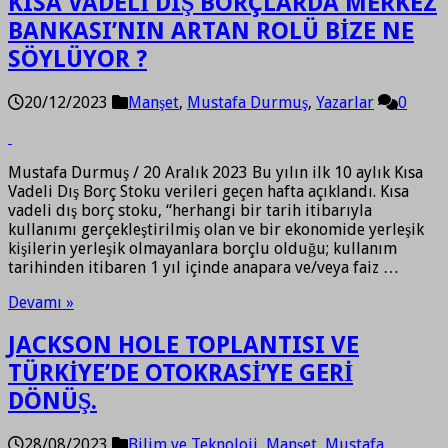
KISA VADELİ DIŞ BORÇLARDA MERKEZ
BANKASI’NIN ARTAN ROLÜ BİZE NE
SÖYLÜYOR ?
20/12/2023
Manşet
,
Mustafa Durmuş
,
Yazarlar
0
Mustafa Durmuş / 20 Aralık 2023 Bu yılın ilk 10 aylık Kısa
Vadeli Dış Borç Stoku verileri geçen hafta açıklandı. Kısa
vadeli dış borç stoku, “herhangi bir tarih itibarıyla
kullanımı gerçekleştirilmiş olan ve bir ekonomide yerleşik
kişilerin yerleşik olmayanlara borçlu olduğu; kullanım
tarihinden itibaren 1 yıl içinde anapara ve/veya faiz …
Devamı »
JACKSON HOLE TOPLANTISI VE
TÜRKİYE’DE OTOKRASİ’YE GERİ
DÖNÜŞ.
28/08/2023
Bilim ve Teknoloji
,
Manşet
,
Mustafa