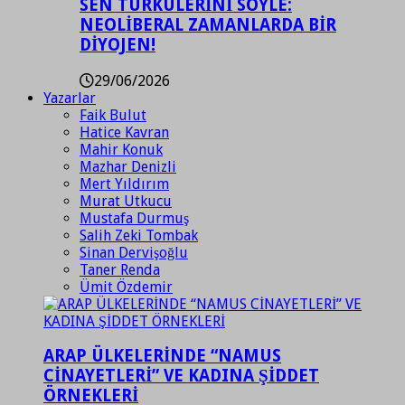
SEN TÜRKÜLERİNİ SÖYLE:
NEOLİBERAL ZAMANLARDA BİR
DİYOJEN!
29/06/2026
Yazarlar
Faik Bulut
Hatice Kavran
Mahir Konuk
Mazhar Denizli
Mert Yıldırım
Murat Utkucu
Mustafa Durmuş
Salih Zeki Tombak
Sinan Dervişoğlu
Taner Renda
Ümit Özdemir
ARAP ÜLKELERİNDE “NAMUS
CİNAYETLERİ” VE KADINA ŞİDDET
ÖRNEKLERİ