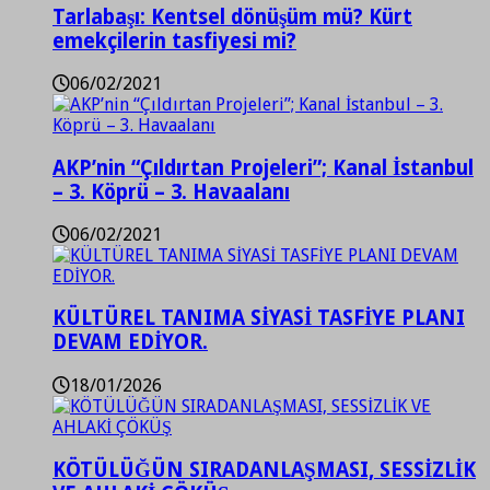
Tarlabaşı: Kentsel dönüşüm mü? Kürt
emekçilerin tasfiyesi mi?
06/02/2021
AKP’nin “Çıldırtan Projeleri”; Kanal İstanbul
– 3. Köprü – 3. Havaalanı
06/02/2021
KÜLTÜREL TANIMA SİYASİ TASFİYE PLANI
DEVAM EDİYOR.
18/01/2026
KÖTÜLÜĞÜN SIRADANLAŞMASI, SESSİZLİK