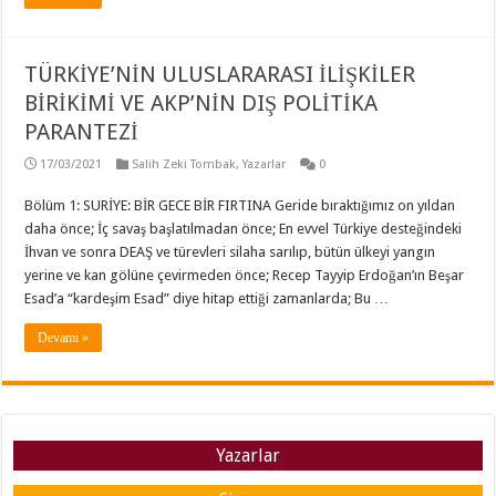
TÜRKİYE’NİN ULUSLARARASI İLİŞKİLER
BİRİKİMİ VE AKP’NİN DIŞ POLİTİKA
PARANTEZİ
17/03/2021
Salih Zeki Tombak
,
Yazarlar
0
Bölüm 1: SURİYE: BİR GECE BİR FIRTINA Geride bıraktığımız on yıldan
daha önce; İç savaş başlatılmadan önce; En evvel Türkiye desteğindeki
İhvan ve sonra DEAŞ ve türevleri silaha sarılıp, bütün ülkeyi yangın
yerine ve kan gölüne çevirmeden önce; Recep Tayyip Erdoğan’ın Beşar
Esad’a “kardeşim Esad” diye hitap ettiği zamanlarda; Bu …
Devamı »
Yazarlar