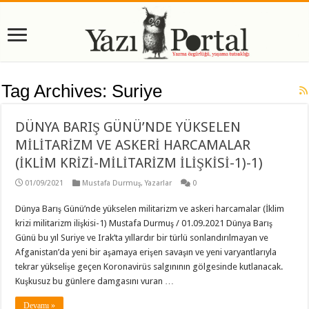
Tag Archives:
Suriye
DÜNYA BARIŞ GÜNÜ’NDE YÜKSELEN
MİLİTARİZM VE ASKERİ HARCAMALAR
(İKLİM KRİZİ-MİLİTARİZM İLİŞKİSİ-1)-1)
01/09/2021
Mustafa Durmuş
,
Yazarlar
0
Dünya Barış Günü’nde yükselen militarizm ve askeri harcamalar (İklim
krizi militarizm ilişkisi-1) Mustafa Durmuş / 01.09.2021 Dünya Barış
Günü bu yıl Suriye ve Irak’ta yıllardır bir türlü sonlandırılmayan ve
Afganistan’da yeni bir aşamaya erişen savaşın ve yeni varyantlarıyla
tekrar yükselişe geçen Koronavirüs salgınının gölgesinde kutlanacak.
Kuşkusuz bu günlere damgasını vuran …
Devamı »