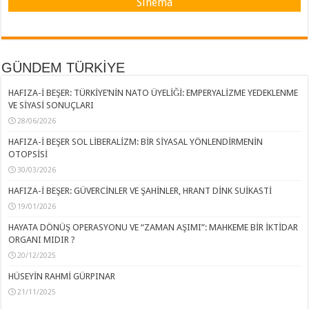
Sinema
GÜNDEM TÜRKİYE
HAFIZA-İ BEŞER: TÜRKİYE’NİN NATO ÜYELİĞİ: EMPERYALİZME YEDEKLENME
VE SİYASİ SONUÇLARI
28/06/2026
HAFIZA-İ BEŞER SOL LİBERALİZM: BİR SİYASAL YÖNLENDİRMENİN
OTOPSİSİ
30/03/2026
HAFIZA-İ BEŞER: GÜVERCİNLER VE ŞAHİNLER, HRANT DİNK SUİKASTİ
19/01/2026
HAYATA DÖNÜŞ OPERASYONU VE “ZAMAN AŞIMI”: MAHKEME BİR İKTİDAR
ORGANI MIDIR ?
20/12/2025
HÜSEYİN RAHMİ GÜRPINAR
21/11/2025