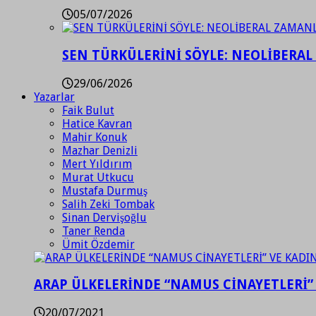
05/07/2026
SEN TÜRKÜLERİNİ SÖYLE: NEOLİBERAL
29/06/2026
Yazarlar
Faik Bulut
Hatice Kavran
Mahir Konuk
Mazhar Denizli
Mert Yıldırım
Murat Utkucu
Mustafa Durmuş
Salih Zeki Tombak
Sinan Dervişoğlu
Taner Renda
Ümit Özdemir
ARAP ÜLKELERİNDE “NAMUS CİNAYETLERİ”
20/07/2021