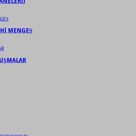
ANELERİ)
AHİ MENGEŞ
LUŞMALAR