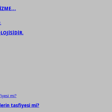
ŞİZME…
LOJİSİDİR.
erin tasfiyesi mi?