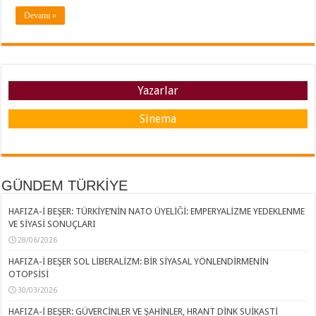
Devamı »
Yazarlar
Sinema
GÜNDEM TÜRKİYE
HAFIZA-İ BEŞER: TÜRKİYE’NİN NATO ÜYELİĞİ: EMPERYALİZME YEDEKLENME
VE SİYASİ SONUÇLARI
28/06/2026
HAFIZA-İ BEŞER SOL LİBERALİZM: BİR SİYASAL YÖNLENDİRMENİN
OTOPSİSİ
30/03/2026
HAFIZA-İ BEŞER: GÜVERCİNLER VE ŞAHİNLER, HRANT DİNK SUİKASTİ