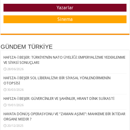
Yazarlar
Sinema
GÜNDEM TÜRKİYE
HAFIZA-İ BEŞER: TÜRKİYE’NİN NATO ÜYELİĞİ: EMPERYALİZME YEDEKLENME
VE SİYASİ SONUÇLARI
28/06/2026
HAFIZA-İ BEŞER SOL LİBERALİZM: BİR SİYASAL YÖNLENDİRMENİN
OTOPSİSİ
30/03/2026
HAFIZA-İ BEŞER: GÜVERCİNLER VE ŞAHİNLER, HRANT DİNK SUİKASTİ
19/01/2026
HAYATA DÖNÜŞ OPERASYONU VE “ZAMAN AŞIMI”: MAHKEME BİR İKTİDAR
ORGANI MIDIR ?
20/12/2025