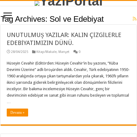
Tag Archives:
Sol ve Edebiyat
UNUTULMUŞ YAZILAR: KALIN ÇİZGİLERLE
EDEBİYATIMIZIN DÜNÜ.
28/04/2025
Kitap/Makale
,
Manşet
0
Hüseyin Cevahir (Editörden: Hüseyin Cevahir’in bu yazısını, “Küba
Devrimi Üzerine” adlı broşürden aldık. Cevahir, Türk edebiyatının 1950-
1960 aralığında ortaya çıkan tartışmalardan yola çıkarak, 1960’lı yılların
ikinci yarısında giderek belirginleşecek olan dönüşümlerin filizlerini
inceliyor. Bir bakıma incelemesiye Hüseyin Cevahir, genç bir
devrimcinin edebiyat ve sanat gibi insan ruhunu besleyen ve toplumsal
…
Devamı »