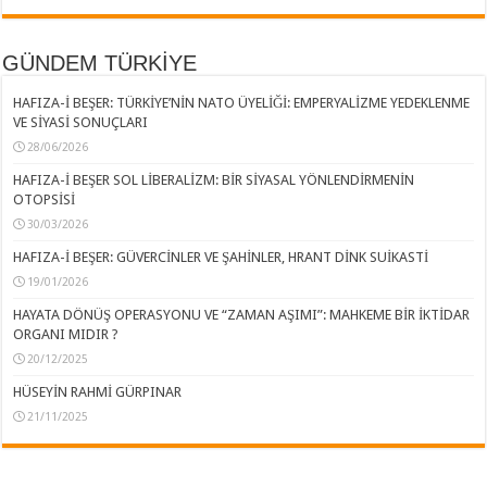
GÜNDEM TÜRKİYE
HAFIZA-İ BEŞER: TÜRKİYE’NİN NATO ÜYELİĞİ: EMPERYALİZME YEDEKLENME
VE SİYASİ SONUÇLARI
28/06/2026
HAFIZA-İ BEŞER SOL LİBERALİZM: BİR SİYASAL YÖNLENDİRMENİN
OTOPSİSİ
30/03/2026
HAFIZA-İ BEŞER: GÜVERCİNLER VE ŞAHİNLER, HRANT DİNK SUİKASTİ
19/01/2026
HAYATA DÖNÜŞ OPERASYONU VE “ZAMAN AŞIMI”: MAHKEME BİR İKTİDAR
ORGANI MIDIR ?
20/12/2025
HÜSEYİN RAHMİ GÜRPINAR
21/11/2025