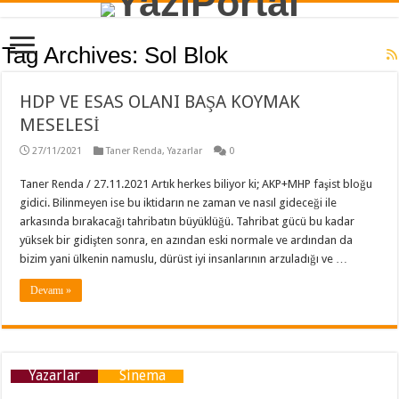
Tag Archives:
Sol Blok
HDP VE ESAS OLANI BAŞA KOYMAK
MESELESİ
27/11/2021
Taner Renda
,
Yazarlar
0
Taner Renda / 27.11.2021 Artık herkes biliyor ki; AKP+MHP faşist bloğu
gidici. Bilinmeyen ise bu iktidarın ne zaman ve nasıl gideceği ile
arkasında bırakacağı tahribatın büyüklüğü. Tahribat gücü bu kadar
yüksek bir gidişten sonra, en azından eski normale ve ardından da
bizim yani ülkenin namuslu, dürüst iyi insanlarının arzuladığı ve …
Devamı »
Yazarlar
Sinema