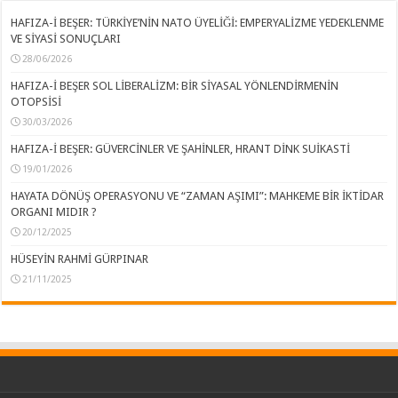
HAFIZA-İ BEŞER: TÜRKİYE’NİN NATO ÜYELİĞİ: EMPERYALİZME YEDEKLENME
VE SİYASİ SONUÇLARI
28/06/2026
HAFIZA-İ BEŞER SOL LİBERALİZM: BİR SİYASAL YÖNLENDİRMENİN
OTOPSİSİ
30/03/2026
HAFIZA-İ BEŞER: GÜVERCİNLER VE ŞAHİNLER, HRANT DİNK SUİKASTİ
19/01/2026
HAYATA DÖNÜŞ OPERASYONU VE “ZAMAN AŞIMI”: MAHKEME BİR İKTİDAR
ORGANI MIDIR ?
20/12/2025
HÜSEYİN RAHMİ GÜRPINAR
21/11/2025