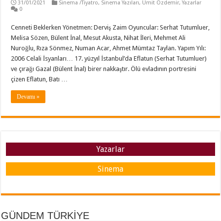
31/01/2021
Sinema /Tiyatro
,
Sinema Yazıları
,
Ümit Özdemir
,
Yazarlar
0
Cenneti Beklerken Yönetmen: Derviş Zaim Oyuncular: Serhat Tutumluer,
Melisa Sözen, Bülent İnal, Mesut Akusta, Nihat İleri, Mehmet Ali
Nuroğlu, Rıza Sönmez, Numan Acar, Ahmet Mümtaz Taylan. Yapım Yılı:
2006 Celali İsyanları… 17. yüzyıl İstanbul’da Eflatun (Serhat Tutumluer)
ve çırağı Gazal (Bülent İnal) birer nakkaştır. Ölü evladının portresini
çizen Eflatun, Batı …
Devamı »
Yazarlar
Sinema
GÜNDEM TÜRKİYE