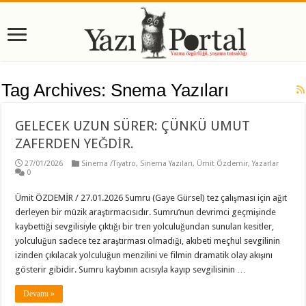
Tag Archives:
Snema Yazıları
GELECEK UZUN SÜRER: ÇÜNKÜ UMUT
ZAFERDEN YEĞDİR.
27/01/2026
Sinema /Tiyatro
,
Sinema Yazıları
,
Ümit Özdemir
,
Yazarlar
0
Ümit ÖZDEMİR / 27.01.2026 Sumru (Gaye Gürsel) tez çalışması için ağıt
derleyen bir müzik araştırmacısıdır. Sumru’nun devrimci geçmişinde
kaybettiği sevgilisiyle çıktığı bir tren yolculuğundan sunulan kesitler,
yolculuğun sadece tez araştırması olmadığı, akıbeti meçhul sevgilinin
izinden çıkılacak yolculuğun menzilini ve filmin dramatik olay akışını
gösterir gibidir. Sumru kaybının acısıyla kayıp sevgilisinin …
Devamı »