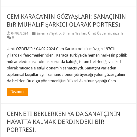
CEM KARACA’NIN GÖZYAŞLARI: SANAÇININ
BİR MUHALİF ŞARKICI OLARAK PORTRESİ
04/02/2024
Sinema /Tiyatro
,
Sinema Yazıları
,
Ümit Özdemir
,
Yazarlar
0
Ümit ÖZDEMİR / 04.02.2024 Cem Karaca politik müziğin 1970’li
yıllardaki fenomenlerinden.. Karaca Türkiye’de hemen herkesin politik
mücadelede taraf olmak zorunda kaldığı, tutum belirlediği ve aktif
olarak mücadele ettiği dönemin sanatçısıydı. Sanatçıyı var eden
toplumsal koşullar aynı zamanda onun yürüyeceği yolun güzergahını
da belirler. Bu olgu yönetmenliğini Yüksel Aksu’nun yaptığı Cem …
Devamı »
CENNETİ BEKLERKEN YA DA SANATÇININ
HAYATTA KALMAK DERDİNDEKİ BİR
PORTRESİ.