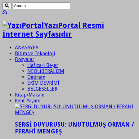
YazıPortal Resmi
İnternet Sayfasıdır
ANASAYFA
Bilim ve Teknoloji
Dosyalar
Hafıza-i Beşer
NEOLİBERALİZM
Deprem
EKİM DEVRİMİ
BELGESELLER
Kitap/Makale
Kent-Yaşam
SERGİ DUYURUSU: UNUTULMUŞ ORMAN /
FERAHİ MENGEŞ