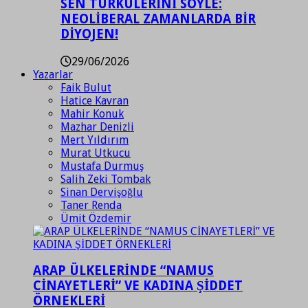
SEN TÜRKÜLERİNİ SÖYLE:
NEOLİBERAL ZAMANLARDA BİR
DİYOJEN!
29/06/2026
Yazarlar
Faik Bulut
Hatice Kavran
Mahir Konuk
Mazhar Denizli
Mert Yıldırım
Murat Utkucu
Mustafa Durmuş
Salih Zeki Tombak
Sinan Dervişoğlu
Taner Renda
Ümit Özdemir
ARAP ÜLKELERİNDE “NAMUS
CİNAYETLERİ” VE KADINA ŞİDDET
ÖRNEKLERİ