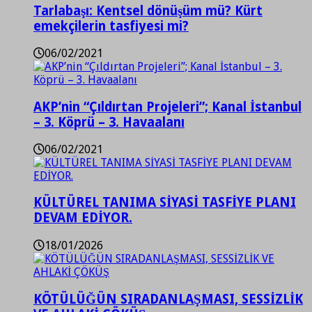
Tarlabaşı: Kentsel dönüşüm mü? Kürt
emekçilerin tasfiyesi mi?
06/02/2021
AKP’nin “Çıldırtan Projeleri”; Kanal İstanbul
– 3. Köprü – 3. Havaalanı
06/02/2021
KÜLTÜREL TANIMA SİYASİ TASFİYE PLANI
DEVAM EDİYOR.
18/01/2026
KÖTÜLÜĞÜN SIRADANLAŞMASI, SESSİZLİK