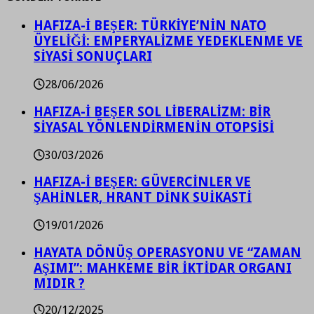
HAFIZA-İ BEŞER: TÜRKİYE’NİN NATO
ÜYELİĞİ: EMPERYALİZME YEDEKLENME VE
SİYASİ SONUÇLARI
28/06/2026
HAFIZA-İ BEŞER SOL LİBERALİZM: BİR
SİYASAL YÖNLENDİRMENİN OTOPSİSİ
30/03/2026
HAFIZA-İ BEŞER: GÜVERCİNLER VE
ŞAHİNLER, HRANT DİNK SUİKASTİ
19/01/2026
HAYATA DÖNÜŞ OPERASYONU VE “ZAMAN
AŞIMI”: MAHKEME BİR İKTİDAR ORGANI
MIDIR ?
20/12/2025