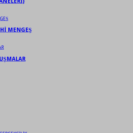
ANELERİ)
AHİ MENGEŞ
LUŞMALAR