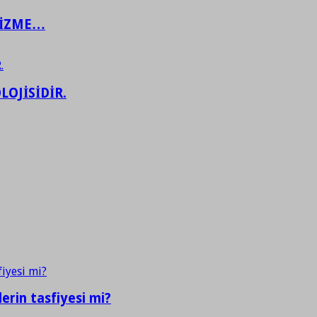
ŞİZME…
LOJİSİDİR.
erin tasfiyesi mi?