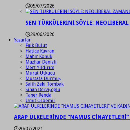
05/07/2026
SEN TÜRKÜLERİNİ SÖYLE: NEOLİBERAL
29/06/2026
Yazarlar
Faik Bulut
Hatice Kavran
Mahir Konuk
Mazhar Denizli
Mert Yıldırım
Murat Utkucu
Mustafa Durmuş
Salih Zeki Tombak
Sinan Dervişoğlu
Taner Renda
Ümit Özdemir
ARAP ÜLKELERİNDE “NAMUS CİNAYETLERİ”
20/07/2021