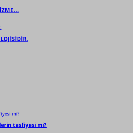
ŞİZME…
LOJİSİDİR.
erin tasfiyesi mi?