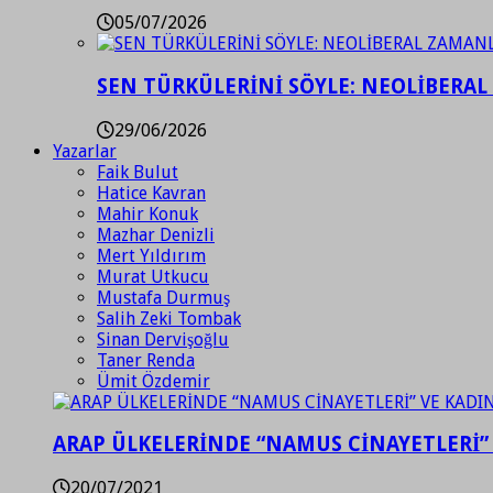
05/07/2026
SEN TÜRKÜLERİNİ SÖYLE: NEOLİBERAL
29/06/2026
Yazarlar
Faik Bulut
Hatice Kavran
Mahir Konuk
Mazhar Denizli
Mert Yıldırım
Murat Utkucu
Mustafa Durmuş
Salih Zeki Tombak
Sinan Dervişoğlu
Taner Renda
Ümit Özdemir
ARAP ÜLKELERİNDE “NAMUS CİNAYETLERİ”
20/07/2021