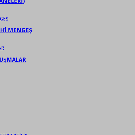
ANELERİ)
AHİ MENGEŞ
LUŞMALAR