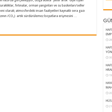
 hazırda gerçekleşiyor, doğa adeta “yeter artık” diye isyan
 kuraklıklar, fırtınalar, orman yangınları ve su baskınları/seller
eni olarak; atmosferdeki insan faaliyetleri kaynaklı sera gazı
azının /CO₂) artık sürdürülemez boyutlara erişmesini …
GÜ
HAFI
EMP
28
HAFI
YÖN
30
HAFI
HRA
19
HAY
MAH
20
HÜS
21