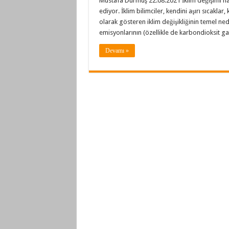
Mustafa Durmuş 22.08.2021 İklim değişimi hali
ediyor. İklim bilimciler, kendini aşırı sıcaklar,
olarak gösteren iklim değişikliğinin temel ned
emisyonlarının (özellikle de karbondioksit g
Devamı »