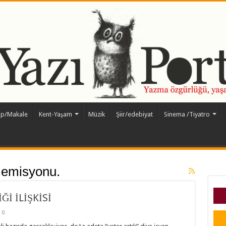
ap/Makale
Kent-Yaşam
Müzik
Şiir/edebiyat
Sinema /Tiyatro
 emisyonu.
Ğİ İLİŞKİSİ
0