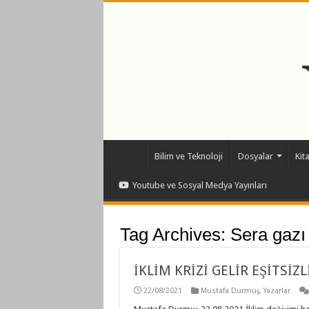
Bilim ve Teknoloji
Dosyalar
Kit
Youtube ve Sosyal Medya Yayınları
Tag Archives:
Sera gazı
İKLİM KRİZİ GELİR EŞİTSİZLİ
22/08/2021
Mustafa Durmuş
,
Yazarlar