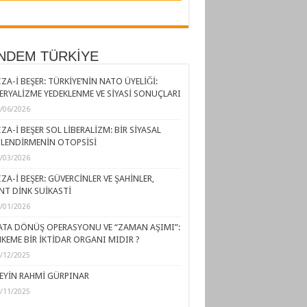
NDEM TÜRKİYE
ZA-İ BEŞER: TÜRKİYE’NİN NATO ÜYELİĞİ:
ERYALİZME YEDEKLENME VE SİYASİ SONUÇLARI
/06/2026
ZA-İ BEŞER SOL LİBERALİZM: BİR SİYASAL
LENDİRMENİN OTOPSİSİ
/03/2026
ZA-İ BEŞER: GÜVERCİNLER VE ŞAHİNLER,
NT DİNK SUİKASTİ
/01/2026
ATA DÖNÜŞ OPERASYONU VE “ZAMAN AŞIMI”:
KEME BİR İKTİDAR ORGANI MIDIR ?
/12/2025
EYİN RAHMİ GÜRPINAR
/11/2025