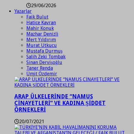
29/06/2026
Yazarlar
Faik Bulut
Hatice Kavran
Mahir Konuk
Mazhar Denizli
Mert Yıldırım
Murat Utkucu
Mustafa Durmuş
Salih Zeki Tombak
Sinan Dervişoğlu
Taner Renda
Ümit Özdemir
ARAP ÜLKELERİNDE “NAMUS
CİNAYETLERİ” VE KADINA ŞİDDET
ÖRNEKLERİ
20/07/2021