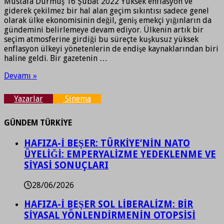
Mustafa Durmuş 16 Şubat 2022 Yüksek enflasyon ve
giderek çekilmez bir hal alan geçim sıkıntısı sadece genel
olarak ülke ekonomisinin değil, geniş emekçi yığınların da
gündemini belirlemeye devam ediyor. Ülkenin artık bir
seçim atmosferine girdiği bu süreçte kuşkusuz yüksek
enflasyon ülkeyi yönetenlerin de endişe kaynaklarından biri
haline geldi. Bir gazetenin …
Devamı »
Yazarlar
Sinema
GÜNDEM TÜRKİYE
HAFIZA-İ BEŞER: TÜRKİYE’NİN NATO
ÜYELİĞİ: EMPERYALİZME YEDEKLENME VE
SİYASİ SONUÇLARI
28/06/2026
HAFIZA-İ BEŞER SOL LİBERALİZM: BİR
SİYASAL YÖNLENDİRMENİN OTOPSİSİ