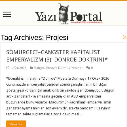
Tag Archives:
Projesi
SÖMÜRGECİ–GANGSTER KAPİTALİST
EMPERYALİZM (3): DONROE DOKTRİNİ*
17/01/2026
Manşet
,
Mustafa Durmuş
,
Yazarlar
0
*Donald ismine atıfla “Donroe” Mustafa Durmuş / 17 Ocak 2026
Günümüzde emperyalist yeniden sömürgeleştirmenin bir diğer
göstergesi korsanlığın anakronik bir şekilde geri dönüşüdür. Bugün
artık gangsterlik aşamasına geçmiş olan ABD emperyalizmi
bugünlerde bunu yapıyor. Maduro’nun kaçırılması emperyalizmin
gangster aşamasının en son eylemidir. Irak’ta Saddam Hüseyin’in
tamamen sahte suçlamalarla zorla devrilmesi …
Devamı »