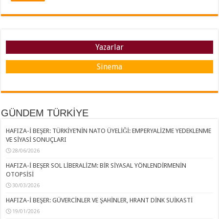
Yazarlar
Sinema
GÜNDEM TÜRKİYE
HAFIZA-İ BEŞER: TÜRKİYE’NİN NATO ÜYELİĞİ: EMPERYALİZME YEDEKLENME
VE SİYASİ SONUÇLARI
28/06/2026
HAFIZA-İ BEŞER SOL LİBERALİZM: BİR SİYASAL YÖNLENDİRMENİN
OTOPSİSİ
30/03/2026
HAFIZA-İ BEŞER: GÜVERCİNLER VE ŞAHİNLER, HRANT DİNK SUİKASTİ
19/01/2026