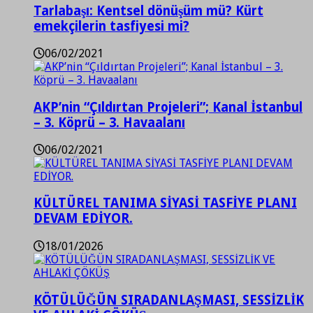
Tarlabaşı: Kentsel dönüşüm mü? Kürt
emekçilerin tasfiyesi mi?
06/02/2021
AKP’nin “Çıldırtan Projeleri”; Kanal İstanbul
– 3. Köprü – 3. Havaalanı
06/02/2021
KÜLTÜREL TANIMA SİYASİ TASFİYE PLANI
DEVAM EDİYOR.
18/01/2026
KÖTÜLÜĞÜN SIRADANLAŞMASI, SESSİZLİK