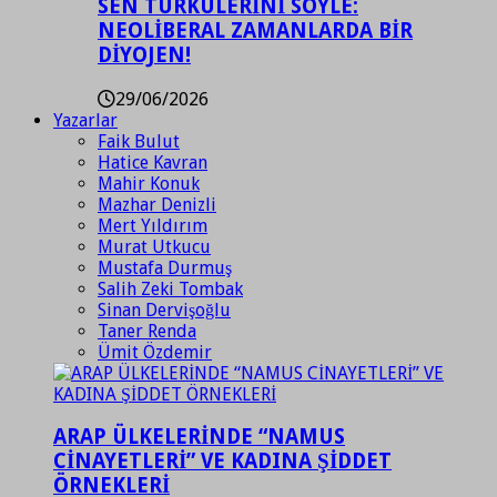
SEN TÜRKÜLERİNİ SÖYLE:
NEOLİBERAL ZAMANLARDA BİR
DİYOJEN!
29/06/2026
Yazarlar
Faik Bulut
Hatice Kavran
Mahir Konuk
Mazhar Denizli
Mert Yıldırım
Murat Utkucu
Mustafa Durmuş
Salih Zeki Tombak
Sinan Dervişoğlu
Taner Renda
Ümit Özdemir
ARAP ÜLKELERİNDE “NAMUS
CİNAYETLERİ” VE KADINA ŞİDDET
ÖRNEKLERİ