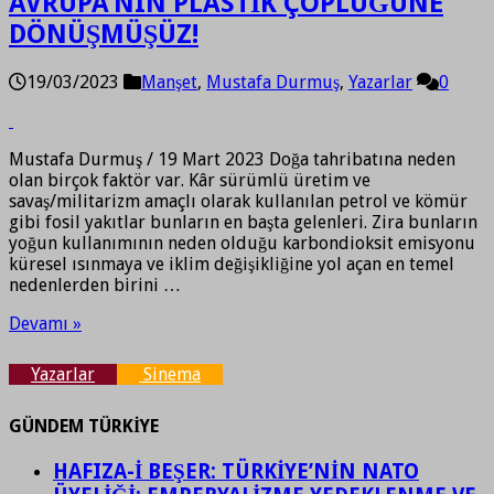
AVRUPA’NIN PLASTİK ÇÖPLÜĞÜNE
DÖNÜŞMÜŞÜZ!
19/03/2023
Manşet
,
Mustafa Durmuş
,
Yazarlar
0
Mustafa Durmuş / 19 Mart 2023 Doğa tahribatına neden
olan birçok faktör var. Kâr sürümlü üretim ve
savaş/militarizm amaçlı olarak kullanılan petrol ve kömür
gibi fosil yakıtlar bunların en başta gelenleri. Zira bunların
yoğun kullanımının neden olduğu karbondioksit emisyonu
küresel ısınmaya ve iklim değişikliğine yol açan en temel
nedenlerden birini …
Devamı »
Yazarlar
Sinema
GÜNDEM TÜRKİYE
HAFIZA-İ BEŞER: TÜRKİYE’NİN NATO