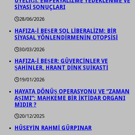
ÜYELİĞİ: EMPERYALİZME YEDEKLENME VE
SİYASİ SONUÇLARI
28/06/2026
HAFIZA-İ BEŞER SOL LİBERALİZM: BİR
SİYASAL YÖNLENDİRMENİN OTOPSİSİ
30/03/2026
HAFIZA-İ BEŞER: GÜVERCİNLER VE
ŞAHİNLER, HRANT DİNK SUİKASTİ
19/01/2026
HAYATA DÖNÜŞ OPERASYONU VE “ZAMAN
AŞIMI”: MAHKEME BİR İKTİDAR ORGANI
MIDIR ?
20/12/2025
HÜSEYİN RAHMİ GÜRPINAR