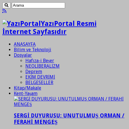
YazıPortal Resmi
İnternet Sayfasıdır
ANASAYFA
Bilim ve Teknoloji
Dosyalar
Hafıza-i Beşer
NEOLİBERALİZM
Deprem
EKİM DEVRİMİ
BELGESELLER
Kitap/Makale
Kent-Yaşam
SERGİ DUYURUSU: UNUTULMUŞ ORMAN /
FERAHİ MENGEŞ