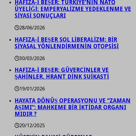
HAFIZA-İ BEŞER: TÜRKİYE’NİN NATO
ÜYELİĞİ: EMPERYALİZME YEDEKLENME VE
SİYASİ SONUÇLARI
28/06/2026
HAFIZA-İ BEŞER SOL LİBERALİZM: BİR
SİYASAL YÖNLENDİRMENİN OTOPSİSİ
30/03/2026
HAFIZA-İ BEŞER: GÜVERCİNLER VE
ŞAHİNLER, HRANT DİNK SUİKASTİ
19/01/2026
HAYATA DÖNÜŞ OPERASYONU VE “ZAMAN
AŞIMI”: MAHKEME BİR İKTİDAR ORGANI
MIDIR ?
20/12/2025