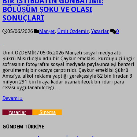
BİR İSTİBDATIN GÜNBATIMI:
BÖLÜŞÜM ŞOKU VE OLASI
SONUÇLARI
05/06/2026
Manşet
,
Ümit Özdemir
,
Yazarlar
0
Ümit ÖZDEMİR / 05.06.2026 Manşeti sosyal medya attı.
Şükrü Mısırlıoğlu adlı bir Çaykur emeklisi, kurduğu çilingir
sofrasının fotoğrafını sosyal medyada paylaşınca eşi benzeri
görülmemiş bir cezaya çarptırıldı. Çaykur emeklisi Şükrü
Amca’ya, alkol reklamı yaptığı gerekçesiyle 82 bin liradan 3
milyon 291 bin liraya kadar uzanabilecek bir idari para
cezası uygulanabileceği …
Devamı »
Yazarlar
Sinema
GÜNDEM TÜRKİYE