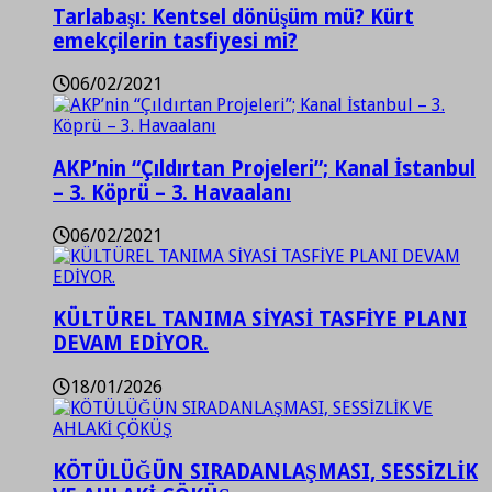
Tarlabaşı: Kentsel dönüşüm mü? Kürt
emekçilerin tasfiyesi mi?
06/02/2021
AKP’nin “Çıldırtan Projeleri”; Kanal İstanbul
– 3. Köprü – 3. Havaalanı
06/02/2021
KÜLTÜREL TANIMA SİYASİ TASFİYE PLANI
DEVAM EDİYOR.
18/01/2026
KÖTÜLÜĞÜN SIRADANLAŞMASI, SESSİZLİK