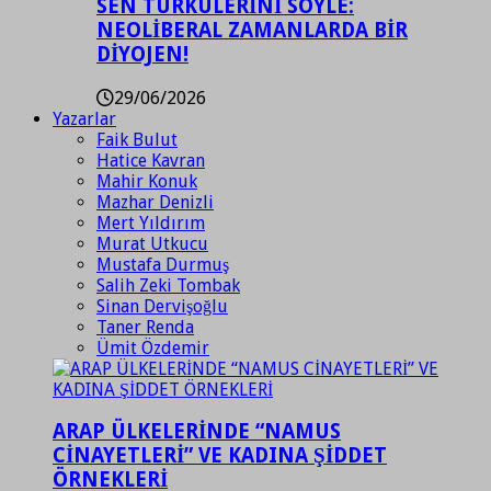
SEN TÜRKÜLERİNİ SÖYLE:
NEOLİBERAL ZAMANLARDA BİR
DİYOJEN!
29/06/2026
Yazarlar
Faik Bulut
Hatice Kavran
Mahir Konuk
Mazhar Denizli
Mert Yıldırım
Murat Utkucu
Mustafa Durmuş
Salih Zeki Tombak
Sinan Dervişoğlu
Taner Renda
Ümit Özdemir
ARAP ÜLKELERİNDE “NAMUS
CİNAYETLERİ” VE KADINA ŞİDDET
ÖRNEKLERİ