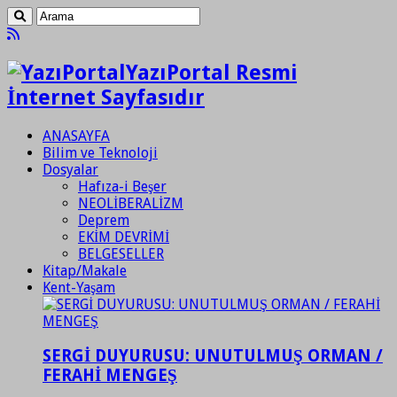
YazıPortal Resmi
İnternet Sayfasıdır
ANASAYFA
Bilim ve Teknoloji
Dosyalar
Hafıza-i Beşer
NEOLİBERALİZM
Deprem
EKİM DEVRİMİ
BELGESELLER
Kitap/Makale
Kent-Yaşam
SERGİ DUYURUSU: UNUTULMUŞ ORMAN /
FERAHİ MENGEŞ