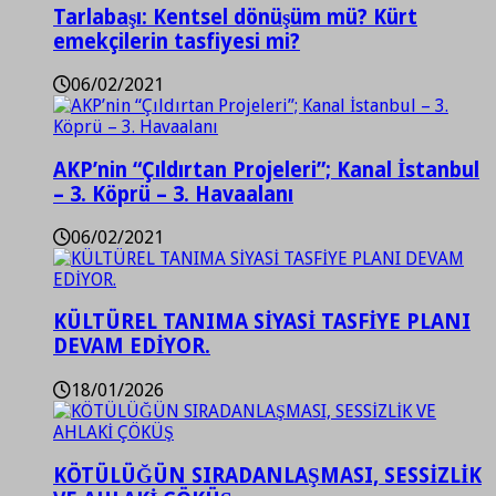
Tarlabaşı: Kentsel dönüşüm mü? Kürt
emekçilerin tasfiyesi mi?
06/02/2021
AKP’nin “Çıldırtan Projeleri”; Kanal İstanbul
– 3. Köprü – 3. Havaalanı
06/02/2021
KÜLTÜREL TANIMA SİYASİ TASFİYE PLANI
DEVAM EDİYOR.
18/01/2026
KÖTÜLÜĞÜN SIRADANLAŞMASI, SESSİZLİK