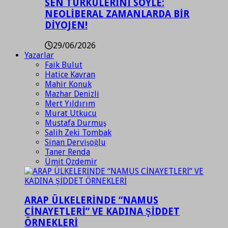
SEN TÜRKÜLERİNİ SÖYLE:
NEOLİBERAL ZAMANLARDA BİR
DİYOJEN!
29/06/2026
Yazarlar
Faik Bulut
Hatice Kavran
Mahir Konuk
Mazhar Denizli
Mert Yıldırım
Murat Utkucu
Mustafa Durmuş
Salih Zeki Tombak
Sinan Dervişoğlu
Taner Renda
Ümit Özdemir
ARAP ÜLKELERİNDE “NAMUS
CİNAYETLERİ” VE KADINA ŞİDDET
ÖRNEKLERİ