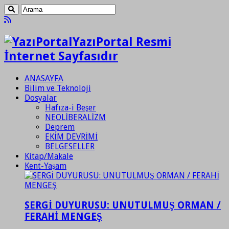
YazıPortal Resmi
İnternet Sayfasıdır
ANASAYFA
Bilim ve Teknoloji
Dosyalar
Hafıza-i Beşer
NEOLİBERALİZM
Deprem
EKİM DEVRİMİ
BELGESELLER
Kitap/Makale
Kent-Yaşam
SERGİ DUYURUSU: UNUTULMUŞ ORMAN /
FERAHİ MENGEŞ