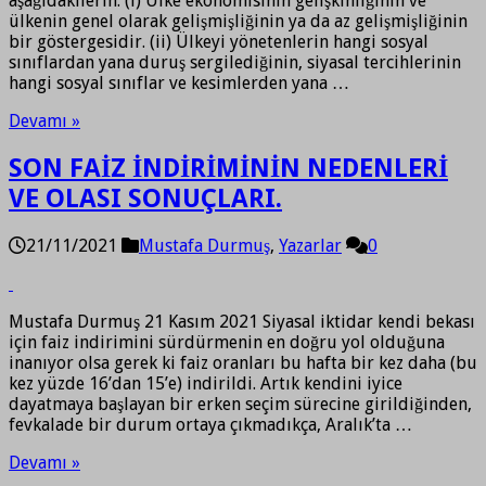
aşağıdakilerin: (i) Ülke ekonomisinin gelişkinliğinin ve
ülkenin genel olarak gelişmişliğinin ya da az gelişmişliğinin
bir göstergesidir. (ii) Ülkeyi yönetenlerin hangi sosyal
sınıflardan yana duruş sergilediğinin, siyasal tercihlerinin
hangi sosyal sınıflar ve kesimlerden yana …
Devamı »
SON FAİZ İNDİRİMİNİN NEDENLERİ
VE OLASI SONUÇLARI.
21/11/2021
Mustafa Durmuş
,
Yazarlar
0
Mustafa Durmuş 21 Kasım 2021 Siyasal iktidar kendi bekası
için faiz indirimini sürdürmenin en doğru yol olduğuna
inanıyor olsa gerek ki faiz oranları bu hafta bir kez daha (bu
kez yüzde 16’dan 15’e) indirildi. Artık kendini iyice
dayatmaya başlayan bir erken seçim sürecine girildiğinden,
fevkalade bir durum ortaya çıkmadıkça, Aralık’ta …
Devamı »