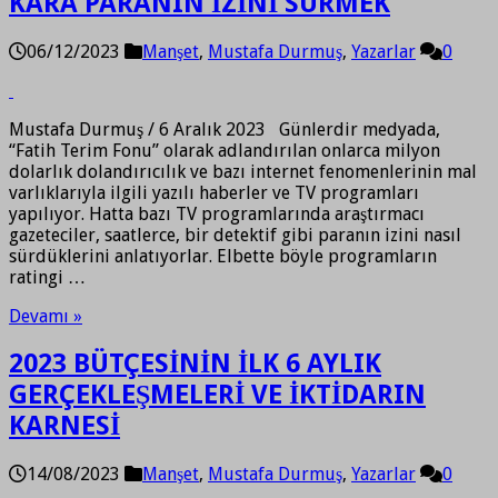
KARA PARANIN İZİNİ SÜRMEK
06/12/2023
Manşet
,
Mustafa Durmuş
,
Yazarlar
0
Mustafa Durmuş / 6 Aralık 2023 Günlerdir medyada,
“Fatih Terim Fonu” olarak adlandırılan onlarca milyon
dolarlık dolandırıcılık ve bazı internet fenomenlerinin mal
varlıklarıyla ilgili yazılı haberler ve TV programları
yapılıyor. Hatta bazı TV programlarında araştırmacı
gazeteciler, saatlerce, bir detektif gibi paranın izini nasıl
sürdüklerini anlatıyorlar. Elbette böyle programların
ratingi …
Devamı »
2023 BÜTÇESİNİN İLK 6 AYLIK
GERÇEKLEŞMELERİ VE İKTİDARIN
KARNESİ
14/08/2023
Manşet
,
Mustafa Durmuş
,
Yazarlar
0