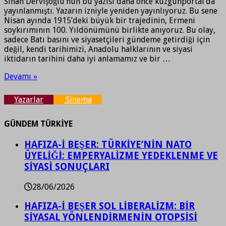
Sinan Dervişoğlu’nun bu yazısı daha önce kuzgunportal’da
yayınlanmıştı. Yazarın izniyle yeniden yayınlıyoruz. Bu sene
Nisan ayında 1915’deki büyük bir trajedinin, Ermeni
soykırımının 100. Yıldönümünü birlikte anıyoruz. Bu olay,
sadece Batı basını ve siyasetçileri gündeme getirdiği için
değil, kendi tarihimizi, Anadolu halklarının ve siyasi
iktidarın tarihini daha iyi anlamamız ve bir …
Devamı »
Yazarlar
Sinema
GÜNDEM TÜRKİYE
HAFIZA-İ BEŞER: TÜRKİYE’NİN NATO
ÜYELİĞİ: EMPERYALİZME YEDEKLENME VE
SİYASİ SONUÇLARI
28/06/2026
HAFIZA-İ BEŞER SOL LİBERALİZM: BİR
SİYASAL YÖNLENDİRMENİN OTOPSİSİ