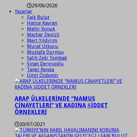
29/06/2026
Yazarlar
Faik Bulut
Hatice Kavran
Mahir Konuk
Mazhar Denizli
Mert Yıldırım
Murat Utkucu
Mustafa Durmuş
Salih Zeki Tombak
Sinan Dervişoğlu
Taner Renda
Ümit Özdemir
ARAP ÜLKELERİNDE “NAMUS
CİNAYETLERİ” VE KADINA ŞİDDET
ÖRNEKLERİ
20/07/2021