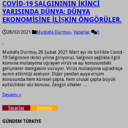
COVİD-19 SALGINININ İKİNCİ
YARISINDA DÜNYA: DÜNYA
EKONOMİSİNE İLİŞKİN ÖNGÖRÜLER.
28/02/2021
Mustafa Durmuş
,
Yazarlar
0
Mustafa Durmuş 28 Şubat 2021 Mart ayı ile birlikte Covid-
19 Salgınının ikinci yılına giriyoruz. Salgının sağlıkla ilgili
kısmına mutasyona uğrayan virüs ve aşı konusundaki
gelişmeler damgasını vuruyor. Virüs mutasyona uğradıkça
aşının etkinliği azalıyor. Diğer yandan aşıya erişim
konusunda hem küresel çapta, hem ulusal çapta büyük
eşitsizlikler söz konusu. Zengin ülkeler …
Devamı »
Yazarlar
Sinema
GÜNDEM TÜRKİYE