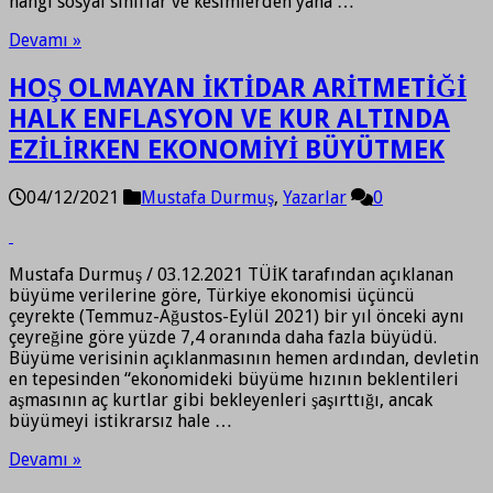
hangi sosyal sınıflar ve kesimlerden yana …
Devamı »
HOŞ OLMAYAN İKTİDAR ARİTMETİĞİ
HALK ENFLASYON VE KUR ALTINDA
EZİLİRKEN EKONOMİYİ BÜYÜTMEK
04/12/2021
Mustafa Durmuş
,
Yazarlar
0
Mustafa Durmuş / 03.12.2021 TÜİK tarafından açıklanan
büyüme verilerine göre, Türkiye ekonomisi üçüncü
çeyrekte (Temmuz-Ağustos-Eylül 2021) bir yıl önceki aynı
çeyreğine göre yüzde 7,4 oranında daha fazla büyüdü.
Büyüme verisinin açıklanmasının hemen ardından, devletin
en tepesinden “ekonomideki büyüme hızının beklentileri
aşmasının aç kurtlar gibi bekleyenleri şaşırttığı, ancak
büyümeyi istikrarsız hale …
Devamı »