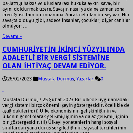
başlattığı haksız ve uluslararası hukuka aykırı savaş bir
ayını doldurmak üzere. Savaşın nasıl ya da ne zaman sona
ereceği ise tam bir muamma. Ancak net olan bir şey var: Her
savaşta olduğu gibi, sadece insanlar, çocuklar, diğer canlılar
ölmüyor; …
Devamı »
CUMHURİYETİN İKİNCİ YÜZYILINDA
ADALETLİ BİR VERGİ SİSTEMİNE
OLAN İHTİYAÇ DEVAM EDİYOR.
26/02/2023
Mustafa Durmuş
,
Yazarlar
0
Mustafa Durmuş / 25 Şubat 2023 Bir ülkede uygulamadaki
vergi sistemi birçok önemli şeyin göstergesidir, özellikle de
aşağıdakilerin: (i) Ülke ekonomisinin gelişkinliğinin ve
ülkenin genel olarak gelişmişliğinin ya da az gelişmişliğinin
bir göstergesidir. (ii) Ülkeyi yönetenlerin hangi sosyal
sınıflardan yana duruş sergilediğinin, siyasal tercihlerinin