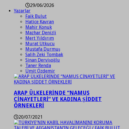
29/06/2026
Yazarlar
Faik Bulut
Hatice Kavran
Mahir Konuk
Mazhar Denizli
Mert Yıldırım
Murat Utkucu
Mustafa Durmuş
Salih Zeki Tombak
Sinan Dervişoğlu
Taner Renda
Ümit Özdemir
ARAP ÜLKELERİNDE “NAMUS
CİNAYETLERİ” VE KADINA ŞİDDET
ÖRNEKLERİ
20/07/2021