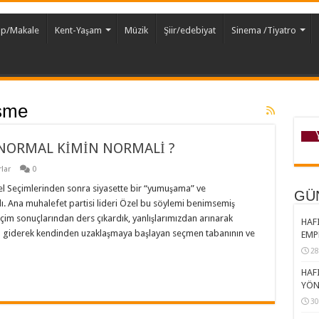
ap/Makale
Kent-Yaşam
Müzik
Şiir/edebiyat
Sinema /Tiyatro
şme
 NORMAL KİMİN NORMALİ ?
lar
0
l Seçimlerinden sonra siyasette bir “yumuşama” ve
GÜ
dı. Ana muhalefet partisi lideri Özel bu söylemi benimsemiş
m sonuçlarından ders çıkardık, yanlışlarımızdan arınarak
HAFI
da giderek kendinden uzaklaşmaya başlayan seçmen tabanının ve
EMP
28
HAFI
YÖN
30