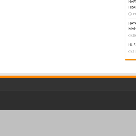
HAFI
HRA
19
HAY
MAH
20
HÜS
21