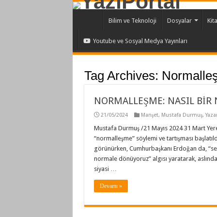
Bilim ve Teknoloji
Dosyalar
Kit
Youtube ve Sosyal Medya Yayınları
Tag Archives:
Normalle
NORMALLEŞME: NASIL BİR
21/05/2024
Manşet
,
Mustafa Durmuş
,
Yazar
Mustafa Durmuş /21 Mayıs 2024 31 Mart Yere
“normalleşme” söylemi ve tartışması başlatıl
görünürken, Cumhurbaşkanı Erdoğan da, “seçi
normale dönüyoruz” algısı yaratarak, aslın
siyasi …
Devamı »