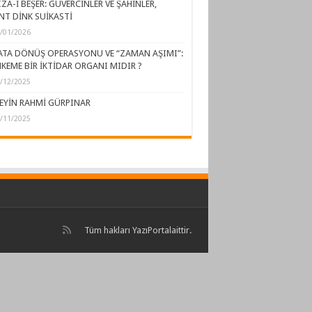
ZA-İ BEŞER: GÜVERCİNLER VE ŞAHİNLER,
NT DİNK SUİKASTİ
/01/2026
ATA DÖNÜŞ OPERASYONU VE “ZAMAN AŞIMI”:
KEME BİR İKTİDAR ORGANI MIDIR ?
/12/2025
EYİN RAHMİ GÜRPINAR
/11/2025
Tüm hakları
YazıPortal
aittir.