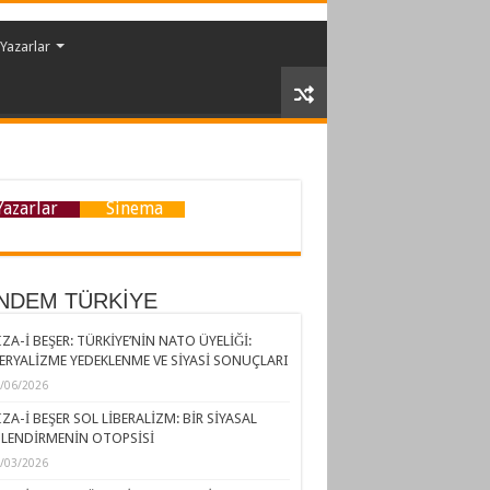
Yazarlar
Yazarlar
Sinema
NDEM TÜRKİYE
ZA-İ BEŞER: TÜRKİYE’NİN NATO ÜYELİĞİ:
ERYALİZME YEDEKLENME VE SİYASİ SONUÇLARI
/06/2026
ZA-İ BEŞER SOL LİBERALİZM: BİR SİYASAL
LENDİRMENİN OTOPSİSİ
/03/2026