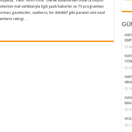
dyada, “Fatih Terim Fonu” olarak adlandırılan onlarca milyon
nlerinin mal varlıklarıyla ilgili yazılı haberler ve TV programları
macı gazeteciler, saatlerce, bir detektif gibi paranın izini nasıl
ramların ratingi …
GÜ
HAFI
EMP
28
HAFI
YÖN
30
HAFI
HRA
19
HAY
MAH
20
HÜS
21