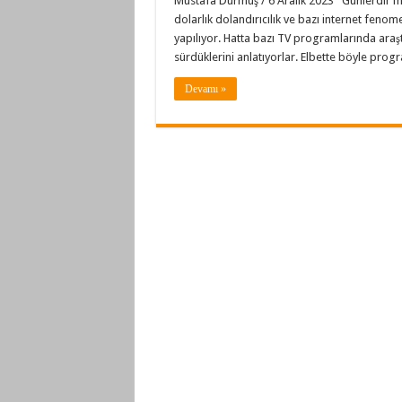
Mustafa Durmuş / 6 Aralık 2023 Günlerdir me
dolarlık dolandırıcılık ve bazı internet fenome
yapılıyor. Hatta bazı TV programlarında araştır
sürdüklerini anlatıyorlar. Elbette böyle prog
Devamı »