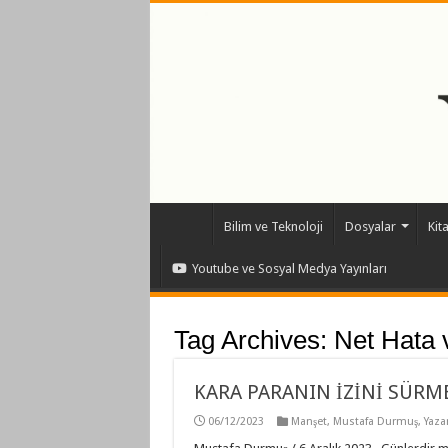
Bilim ve Teknoloji
Dosyalar
Kit
Youtube ve Sosyal Medya Yayınları
Tag Archives:
Net Hata 
KARA PARANIN İZİNİ SÜRM
06/12/2023
Manşet
,
Mustafa Durmuş
,
Yazar