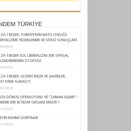
NDEM TÜRKİYE
ZA-İ BEŞER: TÜRKİYE’NİN NATO ÜYELİĞİ:
ERYALİZME YEDEKLENME VE SİYASİ SONUÇLARI
/06/2026
ZA-İ BEŞER SOL LİBERALİZM: BİR SİYASAL
LENDİRMENİN OTOPSİSİ
/03/2026
ZA-İ BEŞER: GÜVERCİNLER VE ŞAHİNLER,
NT DİNK SUİKASTİ
/01/2026
ATA DÖNÜŞ OPERASYONU VE “ZAMAN AŞIMI”:
KEME BİR İKTİDAR ORGANI MIDIR ?
/12/2025
EYİN RAHMİ GÜRPINAR
/11/2025