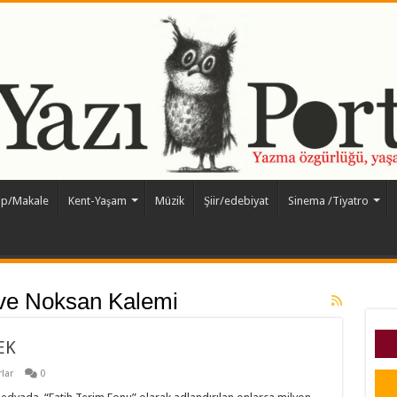
ap/Makale
Kent-Yaşam
Müzik
Şiir/edebiyat
Sinema /Tiyatro
ve Noksan Kalemi
EK
lar
0