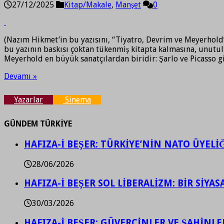
27/12/2025
Kitap/Makale
,
Manşet
0
(Nazım Hikmet’in bu yazısını, “Tiyatro, Devrim ve Meyerhold
bu yazının baskısı çoktan tükenmiş kitapta kalmasına, unut
Meyerhold en büyük sanatçılardan biridir: Şarlo ve Picasso g
Devamı »
Yazarlar
Sinema
GÜNDEM TÜRKİYE
HAFIZA-İ BEŞER: TÜRKİYE’NİN NATO ÜYEL
28/06/2026
HAFIZA-İ BEŞER SOL LİBERALİZM: BİR SİY
30/03/2026
HAFIZA-İ BEŞER: GÜVERCİNLER VE ŞAHİNLE