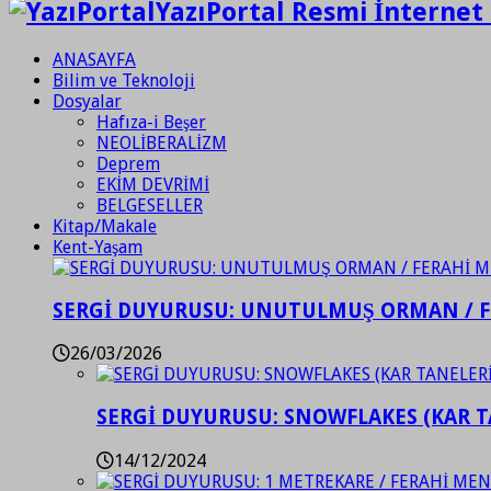
YazıPortal Resmi İnternet 
ANASAYFA
Bilim ve Teknoloji
Dosyalar
Hafıza-i Beşer
NEOLİBERALİZM
Deprem
EKİM DEVRİMİ
BELGESELLER
Kitap/Makale
Kent-Yaşam
SERGİ DUYURUSU: UNUTULMUŞ ORMAN / 
26/03/2026
SERGİ DUYURUSU: SNOWFLAKES (KAR T
14/12/2024