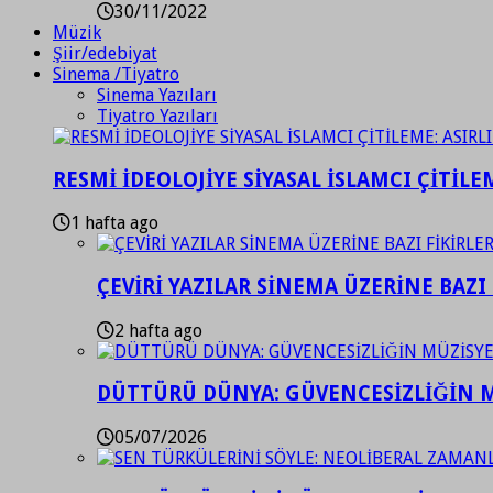
30/11/2022
Müzik
Şiir/edebiyat
Sinema /Tiyatro
Sinema Yazıları
Tiyatro Yazıları
RESMİ İDEOLOJİYE SİYASAL İSLAMCI ÇİTİLE
1 hafta ago
ÇEVİRİ YAZILAR SİNEMA ÜZERİNE BAZI 
2 hafta ago
DÜTTÜRÜ DÜNYA: GÜVENCESİZLİĞİN M
05/07/2026