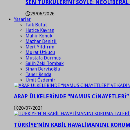
SEN TÜRKÜLERİNİ SÖYLE: NEOLİBERAL
29/06/2026
Yazarlar
Faik Bulut
Hatice Kavran
Mahir Konuk
Mazhar Denizli
Mert Yıldırım
Murat Utkucu
Mustafa Durmuş
Salih Zeki Tombak
Sinan Dervişoğlu
Taner Renda
Ümit Özdemir
ARAP ÜLKELERİNDE “NAMUS CİNAYETLERİ”
20/07/2021
TÜRKİYE’NİN KABİL HAVALİMANINI KORUMA