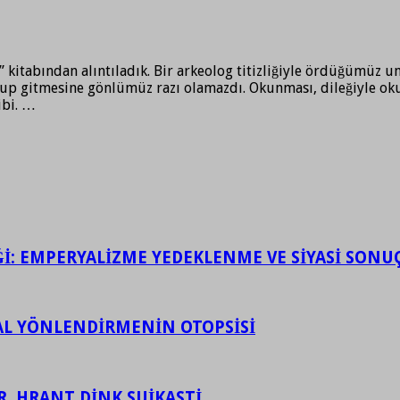
” kitabından alıntıladık. Bir arkeolog titizliğiyle ördüğümüz
ulup gitmesine gönlümüz razı olamazdı. Okunması, dileğiyle o
ibi. …
İĞİ: EMPERYALİZME YEDEKLENME VE SİYASİ SONU
ASAL YÖNLENDİRMENİN OTOPSİSİ
R, HRANT DİNK SUİKASTİ