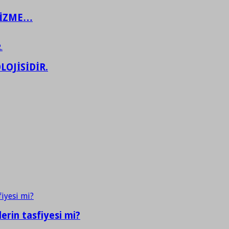
ŞİZME…
LOJİSİDİR.
erin tasfiyesi mi?