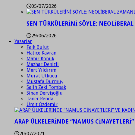
05/07/2026
SEN TÜRKÜLERİNİ SÖYLE: NEOLİBERAL
29/06/2026
Yazarlar
Faik Bulut
Hatice Kavran
Mahir Konuk
Mazhar Denizli
Mert Yıldırım
Murat Utkucu
Mustafa Durmuş
Salih Zeki Tombak
Sinan Dervişoğlu
Taner Renda
Ümit Özdemir
ARAP ÜLKELERİNDE “NAMUS CİNAYETLERİ”
20/07/2021