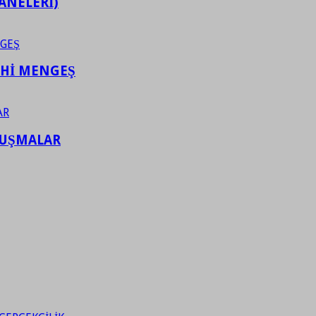
ANELERİ)
AHİ MENGEŞ
LUŞMALAR