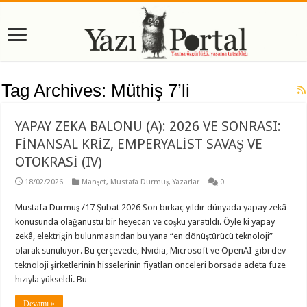
Tag Archives:
Müthiş 7’li
YAPAY ZEKA BALONU (A): 2026 VE SONRASI:
FİNANSAL KRİZ, EMPERYALİST SAVAŞ VE
OTOKRASİ (IV)
18/02/2026
Manşet
,
Mustafa Durmuş
,
Yazarlar
0
Mustafa Durmuş /17 Şubat 2026 Son birkaç yıldır dünyada yapay zekâ
konusunda olağanüstü bir heyecan ve coşku yaratıldı. Öyle ki yapay
zekâ, elektriğin bulunmasından bu yana “en dönüştürücü teknoloji”
olarak sunuluyor. Bu çerçevede, Nvidia, Microsoft ve OpenAI gibi dev
teknoloji şirketlerinin hisselerinin fiyatları önceleri borsada adeta füze
hızıyla yükseldi. Bu …
Devamı »