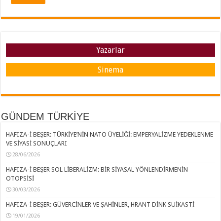
Yazarlar
Sinema
GÜNDEM TÜRKİYE
HAFIZA-İ BEŞER: TÜRKİYE’NİN NATO ÜYELİĞİ: EMPERYALİZME YEDEKLENME
VE SİYASİ SONUÇLARI
28/06/2026
HAFIZA-İ BEŞER SOL LİBERALİZM: BİR SİYASAL YÖNLENDİRMENİN
OTOPSİSİ
30/03/2026
HAFIZA-İ BEŞER: GÜVERCİNLER VE ŞAHİNLER, HRANT DİNK SUİKASTİ
19/01/2026