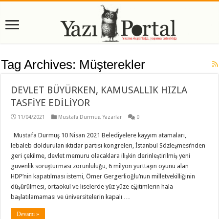
Tag Archives:
Müşterekler
DEVLET BÜYÜRKEN, KAMUSALLIK HIZLA
TASFİYE EDİLİYOR
11/04/2021
Mustafa Durmuş
,
Yazarlar
0
Mustafa Durmuş 10 Nisan 2021 Belediyelere kayyım atamaları,
lebaleb doldurulan iktidar partisi kongreleri, İstanbul Sözleşmesi’nden
geri çekilme, devlet memuru olacaklara ilişkin derinleştirilmiş yeni
güvenlik soruşturması zorunluluğu, 6 milyon yurttaşın oyunu alan
HDP’nin kapatılması istemi, Ömer Gergerlioğlu’nun milletvekilliğinin
düşürülmesi, ortaokul ve liselerde yüz yüze eğitimlerin hala
başlatılamaması ve üniversitelerin kapalı …
Devamı »