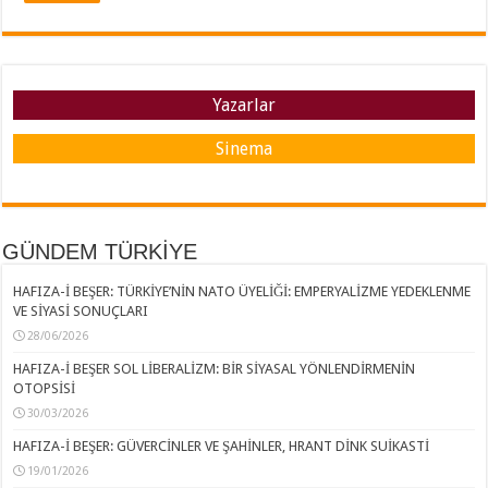
Yazarlar
Sinema
GÜNDEM TÜRKİYE
HAFIZA-İ BEŞER: TÜRKİYE’NİN NATO ÜYELİĞİ: EMPERYALİZME YEDEKLENME
VE SİYASİ SONUÇLARI
28/06/2026
HAFIZA-İ BEŞER SOL LİBERALİZM: BİR SİYASAL YÖNLENDİRMENİN
OTOPSİSİ
30/03/2026
HAFIZA-İ BEŞER: GÜVERCİNLER VE ŞAHİNLER, HRANT DİNK SUİKASTİ
19/01/2026