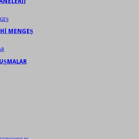
ANELERİ)
AHİ MENGEŞ
LUŞMALAR