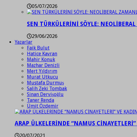
05/07/2026
SEN TÜRKÜLERİNİ SÖYLE: NEOLİBERAL
29/06/2026
Yazarlar
Faik Bulut
Hatice Kavran
Mahir Konuk
Mazhar Denizli
Mert Yıldırım
Murat Utkucu
Mustafa Durmuş
Salih Zeki Tombak
Sinan Dervişoğlu
Taner Renda
Ümit Özdemir
ARAP ÜLKELERİNDE “NAMUS CİNAYETLERİ”
20/07/2021