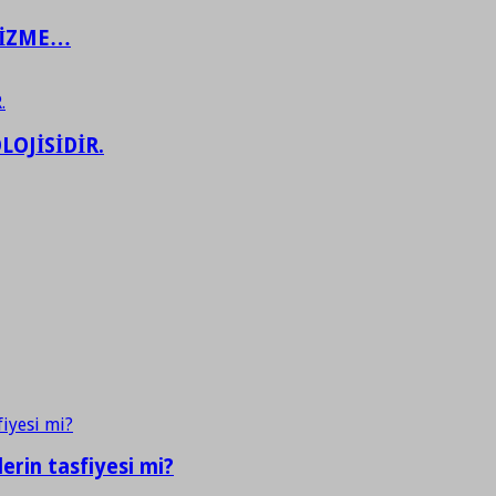
ŞİZME…
LOJİSİDİR.
erin tasfiyesi mi?