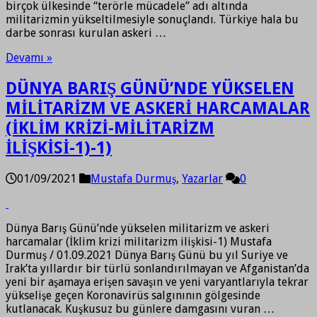
birçok ülkesinde “terörle mücadele” adı altında
militarizmin yükseltilmesiyle sonuçlandı. Türkiye hala bu
darbe sonrası kurulan askeri …
Devamı »
DÜNYA BARIŞ GÜNÜ’NDE YÜKSELEN
MİLİTARİZM VE ASKERİ HARCAMALAR
(İKLİM KRİZİ-MİLİTARİZM
İLİŞKİSİ-1)-1)
01/09/2021
Mustafa Durmuş
,
Yazarlar
0
Dünya Barış Günü’nde yükselen militarizm ve askeri
harcamalar (İklim krizi militarizm ilişkisi-1) Mustafa
Durmuş / 01.09.2021 Dünya Barış Günü bu yıl Suriye ve
Irak’ta yıllardır bir türlü sonlandırılmayan ve Afganistan’da
yeni bir aşamaya erişen savaşın ve yeni varyantlarıyla tekrar
yükselişe geçen Koronavirüs salgınının gölgesinde
kutlanacak. Kuşkusuz bu günlere damgasını vuran …