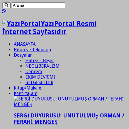
YazıPortal Resmi
İnternet Sayfasıdır
ANASAYFA
Bilim ve Teknoloji
Dosyalar
Hafıza-i Beşer
NEOLİBERALİZM
Deprem
EKİM DEVRİMİ
BELGESELLER
Kitap/Makale
Kent-Yaşam
SERGİ DUYURUSU: UNUTULMUŞ ORMAN /
FERAHİ MENGEŞ