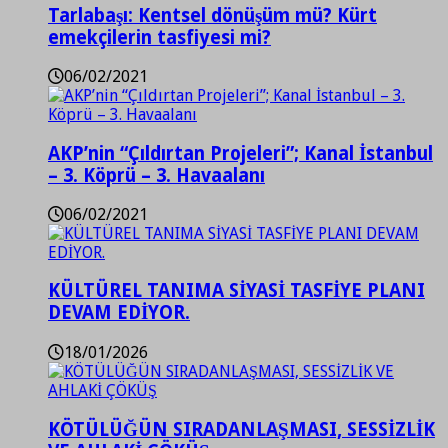
Tarlabaşı: Kentsel dönüşüm mü? Kürt
emekçilerin tasfiyesi mi?
06/02/2021
AKP’nin “Çıldırtan Projeleri”; Kanal İstanbul
– 3. Köprü – 3. Havaalanı
06/02/2021
KÜLTÜREL TANIMA SİYASİ TASFİYE PLANI
DEVAM EDİYOR.
18/01/2026
KÖTÜLÜĞÜN SIRADANLAŞMASI, SESSİZLİK