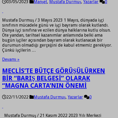
03/05/2023
Manşet
,
Mustafa Durmuş
,
Yazarlar
0
Mustafa Durmuş / 3 Mayıs 2023 1 Mayıs, dünyada işçi
sınıfının mücadele günü ve işçi bayramı olarak kutlandı.
Dünya işçi sınıfına ve ezilen dünya halklarına kutlu olsun.
Öte yandan, tarihsel kazanımlar anlamında belki ama
bugün işçiler açısından bayram olarak kutlanacak bir
durumun olmadığı gerçeğini de kabul etmemiz gerekiyor.
Çünkü işçilerin …
Devamı »
MECLİS’TE BÜTÇE GÖRÜŞÜLÜRKEN
BİR “BARIŞ BELGESİ” OLARAK
“MAGNA CARTA’NIN ÖNEMİ
22/11/2022
Mustafa Durmuş
,
Yazarlar
0
Mustafa Durmuş / 21 Kasım 2022 2023 Yılı Merkezi