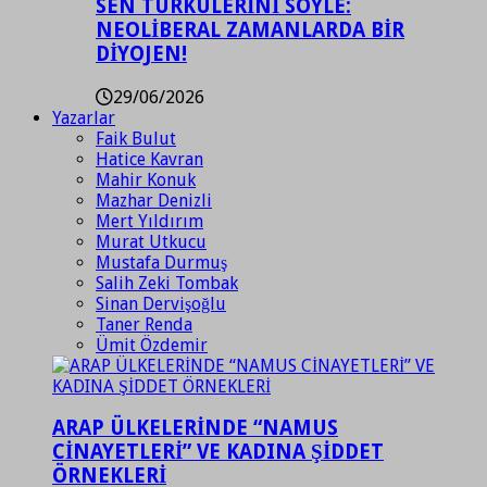
SEN TÜRKÜLERİNİ SÖYLE:
NEOLİBERAL ZAMANLARDA BİR
DİYOJEN!
29/06/2026
Yazarlar
Faik Bulut
Hatice Kavran
Mahir Konuk
Mazhar Denizli
Mert Yıldırım
Murat Utkucu
Mustafa Durmuş
Salih Zeki Tombak
Sinan Dervişoğlu
Taner Renda
Ümit Özdemir
ARAP ÜLKELERİNDE “NAMUS
CİNAYETLERİ” VE KADINA ŞİDDET
ÖRNEKLERİ