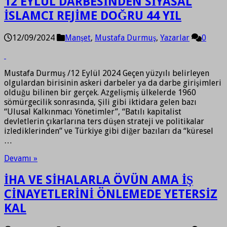
12 EYLÜL DARBESİNDEN SİYASAL
İSLAMCI REJİME DOĞRU 44 YIL
12/09/2024
Manşet
,
Mustafa Durmuş
,
Yazarlar
0
Mustafa Durmuş /12 Eylül 2024 Geçen yüzyılı belirleyen
olgulardan birisinin askeri darbeler ya da darbe girişimleri
olduğu bilinen bir gerçek. Azgelişmiş ülkelerde 1960
sömürgecilik sonrasında, Şili gibi iktidara gelen bazı
“Ulusal Kalkınmacı Yönetimler”, “Batılı kapitalist
devletlerin çıkarlarına ters düşen strateji ve politikalar
izlediklerinden” ve Türkiye gibi diğer bazıları da “küresel
…
Devamı »
İHA VE SİHALARLA ÖVÜN AMA İŞ
CİNAYETLERİNİ ÖNLEMEDE YETERSİZ
KAL