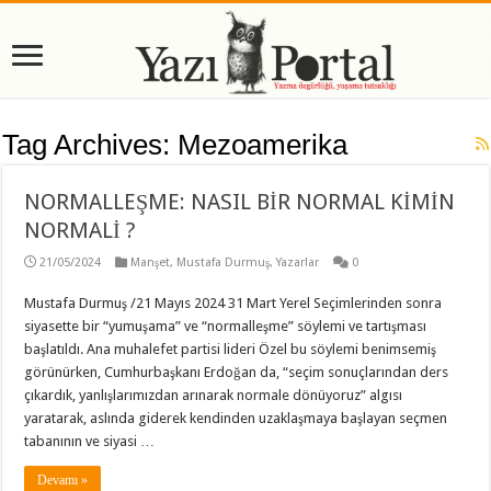
Tag Archives:
Mezoamerika
NORMALLEŞME: NASIL BİR NORMAL KİMİN
NORMALİ ?
21/05/2024
Manşet
,
Mustafa Durmuş
,
Yazarlar
0
Mustafa Durmuş /21 Mayıs 2024 31 Mart Yerel Seçimlerinden sonra
siyasette bir “yumuşama” ve “normalleşme” söylemi ve tartışması
başlatıldı. Ana muhalefet partisi lideri Özel bu söylemi benimsemiş
görünürken, Cumhurbaşkanı Erdoğan da, “seçim sonuçlarından ders
çıkardık, yanlışlarımızdan arınarak normale dönüyoruz” algısı
yaratarak, aslında giderek kendinden uzaklaşmaya başlayan seçmen
tabanının ve siyasi …
Devamı »