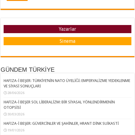
Yazarlar
Sinema
GÜNDEM TÜRKİYE
HAFIZA-İ BEŞER: TÜRKİYE’NİN NATO ÜYELİĞİ: EMPERYALİZME YEDEKLENME
VE SİYASİ SONUÇLARI
28/06/2026
HAFIZA-İ BEŞER SOL LİBERALİZM: BİR SİYASAL YÖNLENDİRMENİN
OTOPSİSİ
30/03/2026
HAFIZA-İ BEŞER: GÜVERCİNLER VE ŞAHİNLER, HRANT DİNK SUİKASTİ
19/01/2026