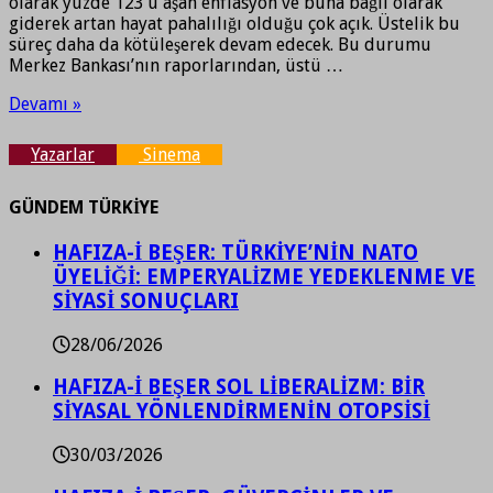
olarak yüzde 123’ü aşan enflasyon ve buna bağlı olarak
giderek artan hayat pahalılığı olduğu çok açık. Üstelik bu
süreç daha da kötüleşerek devam edecek. Bu durumu
Merkez Bankası’nın raporlarından, üstü …
Devamı »
Yazarlar
Sinema
GÜNDEM TÜRKİYE
HAFIZA-İ BEŞER: TÜRKİYE’NİN NATO
ÜYELİĞİ: EMPERYALİZME YEDEKLENME VE
SİYASİ SONUÇLARI
28/06/2026
HAFIZA-İ BEŞER SOL LİBERALİZM: BİR
SİYASAL YÖNLENDİRMENİN OTOPSİSİ
30/03/2026