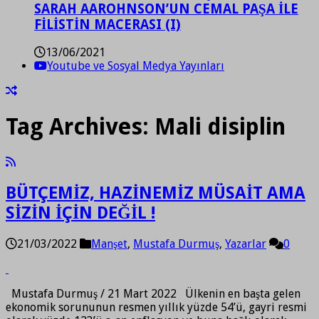
SARAH AAROHNSON’UN CEMAL PAŞA İLE
FİLİSTİN MACERASI (I)
13/06/2021
Youtube ve Sosyal Medya Yayınları
Tag Archives:
Mali disiplin
BÜTÇEMİZ, HAZİNEMİZ MÜSAİT AMA
SİZİN İÇİN DEĞİL !
21/03/2022
Manşet
,
Mustafa Durmuş
,
Yazarlar
0
Mustafa Durmuş / 21 Mart 2022 Ülkenin en başta gelen
ekonomik sorununun resmen yıllık yüzde 54’ü, gayri resmi