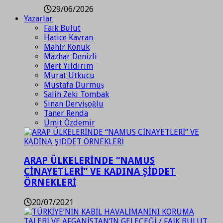
29/06/2026
Yazarlar
Faik Bulut
Hatice Kavran
Mahir Konuk
Mazhar Denizli
Mert Yıldırım
Murat Utkucu
Mustafa Durmuş
Salih Zeki Tombak
Sinan Dervişoğlu
Taner Renda
Ümit Özdemir
ARAP ÜLKELERİNDE “NAMUS
CİNAYETLERİ” VE KADINA ŞİDDET
ÖRNEKLERİ
20/07/2021