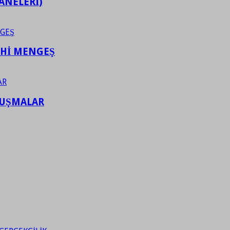
ANELERİ)
AHİ MENGEŞ
LUŞMALAR