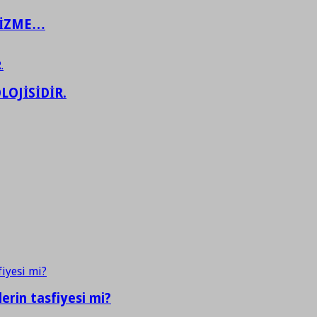
ŞİZME…
LOJİSİDİR.
erin tasfiyesi mi?