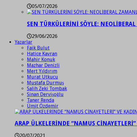
05/07/2026
SEN TÜRKÜLERİNİ SÖYLE: NEOLİBERAL
29/06/2026
Yazarlar
Faik Bulut
Hatice Kavran
Mahir Konuk
Mazhar Denizli
Mert Yıldırım
Murat Utkucu
Mustafa Durmuş
Salih Zeki Tombak
Sinan Dervişoğlu
Taner Renda
Ümit Özdemir
ARAP ÜLKELERİNDE “NAMUS CİNAYETLERİ”
20/07/2021