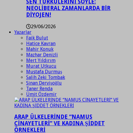
SEN TÜRKÜLERİNİ SÖYLE:
NEOLİBERAL ZAMANLARDA BİR
DİYOJEN!
29/06/2026
Yazarlar
Faik Bulut
Hatice Kavran
Mahir Konuk
Mazhar Denizli
Mert Yıldırım
Murat Utkucu
Mustafa Durmuş
Salih Zeki Tombak
Sinan Dervişoğlu
Taner Renda
Ümit Özdemir
ARAP ÜLKELERİNDE “NAMUS
CİNAYETLERİ” VE KADINA ŞİDDET
ÖRNEKLERİ