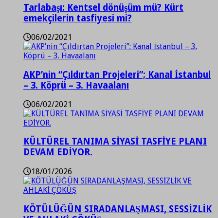
Tarlabaşı: Kentsel dönüşüm mü? Kürt
emekçilerin tasfiyesi mi?
06/02/2021
AKP’nin “Çıldırtan Projeleri”; Kanal İstanbul
– 3. Köprü – 3. Havaalanı
06/02/2021
KÜLTÜREL TANIMA SİYASİ TASFİYE PLANI
DEVAM EDİYOR.
18/01/2026
KÖTÜLÜĞÜN SIRADANLAŞMASI, SESSİZLİK