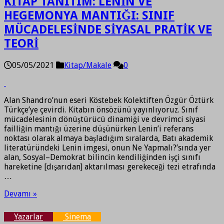
KİTAP TANITIM: LENİN VE
HEGEMONYA MANTIĞI: SINIF
MÜCADELESİNDE SİYASAL PRATİK VE
TEORİ
05/05/2021
Kitap/Makale
0
Alan Shandro’nun eseri Köstebek Kolektiften Özgür Öztürk
Türkçe’ye çevirdi. Kitabın önsözünü yayınlıyoruz. Sınıf
mücadelesinin dönüştürücü dinamiği ve devrimci siyasi
failliğin mantığı üzerine düşünürken Lenin’i referans
noktası olarak almaya başladığım sıralarda, Batı akademik
literatüründeki Lenin imgesi, onun Ne Yapmalı?’sında yer
alan, Sosyal–Demokrat bilincin kendiliğinden işçi sınıfı
hareketine [dışarıdan] aktarılması gerekeceği tezi etrafında
…
Devamı »
Yazarlar
Sinema