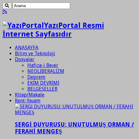
YazıPortal Resmi
İnternet Sayfasıdır
ANASAYFA
Bilim ve Teknoloji
Dosyalar
Hafıza-i Beşer
NEOLİBERALİZM
Deprem
EKİM DEVRİMİ
BELGESELLER
Kitap/Makale
Kent-Yaşam
SERGİ DUYURUSU: UNUTULMUŞ ORMAN /
FERAHİ MENGEŞ