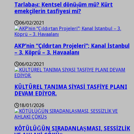
Tarlabaşı: Kentsel dönüşüm mü? Kürt
emekçilerin tasfiyesi mi?
06/02/2021
AKP’nin “Çıldırtan Projeleri”; Kanal İstanbul
– 3. Köprü – 3. Havaalanı
06/02/2021
KÜLTÜREL TANIMA SİYASİ TASFİYE PLANI
DEVAM EDİYOR.
18/01/2026
KÖTÜLÜĞÜN SIRADANLAŞMASI, SESSİZLİK