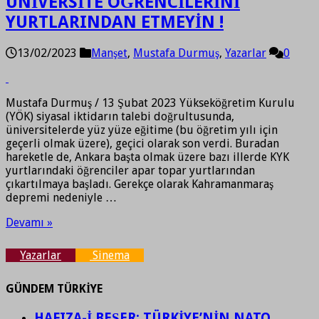
ÜNİVERSİTE ÖĞRENCİLERİNİ
YURTLARINDAN ETMEYİN !
13/02/2023
Manşet
,
Mustafa Durmuş
,
Yazarlar
0
Mustafa Durmuş / 13 Şubat 2023 Yükseköğretim Kurulu
(YÖK) siyasal iktidarın talebi doğrultusunda,
üniversitelerde yüz yüze eğitime (bu öğretim yılı için
geçerli olmak üzere), geçici olarak son verdi. Buradan
hareketle de, Ankara başta olmak üzere bazı illerde KYK
yurtlarındaki öğrenciler apar topar yurtlarından
çıkartılmaya başladı. Gerekçe olarak Kahramanmaraş
depremi nedeniyle …
Devamı »
Yazarlar
Sinema
GÜNDEM TÜRKİYE
HAFIZA-İ BEŞER: TÜRKİYE’NİN NATO