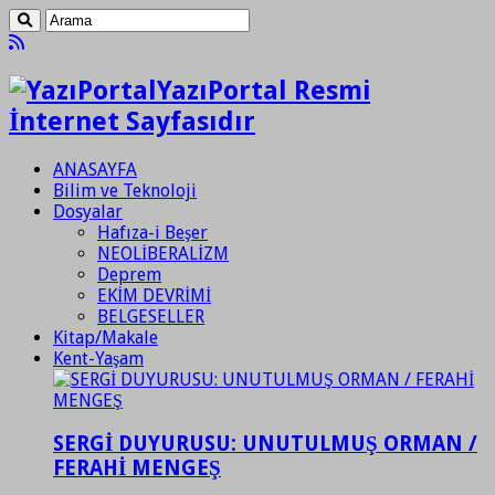
YazıPortal Resmi
İnternet Sayfasıdır
ANASAYFA
Bilim ve Teknoloji
Dosyalar
Hafıza-i Beşer
NEOLİBERALİZM
Deprem
EKİM DEVRİMİ
BELGESELLER
Kitap/Makale
Kent-Yaşam
SERGİ DUYURUSU: UNUTULMUŞ ORMAN /
FERAHİ MENGEŞ