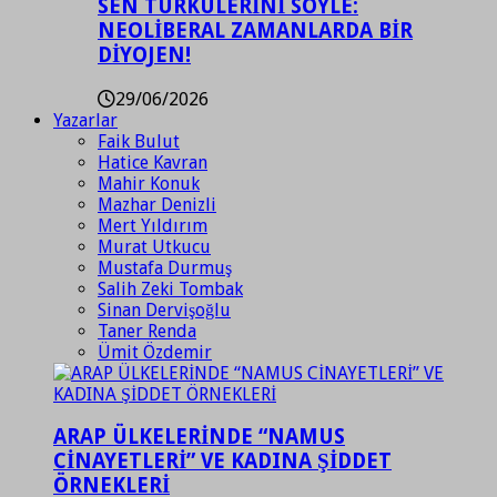
SEN TÜRKÜLERİNİ SÖYLE:
NEOLİBERAL ZAMANLARDA BİR
DİYOJEN!
29/06/2026
Yazarlar
Faik Bulut
Hatice Kavran
Mahir Konuk
Mazhar Denizli
Mert Yıldırım
Murat Utkucu
Mustafa Durmuş
Salih Zeki Tombak
Sinan Dervişoğlu
Taner Renda
Ümit Özdemir
ARAP ÜLKELERİNDE “NAMUS
CİNAYETLERİ” VE KADINA ŞİDDET
ÖRNEKLERİ