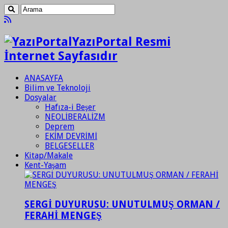
YazıPortal Resmi
İnternet Sayfasıdır
ANASAYFA
Bilim ve Teknoloji
Dosyalar
Hafıza-i Beşer
NEOLİBERALİZM
Deprem
EKİM DEVRİMİ
BELGESELLER
Kitap/Makale
Kent-Yaşam
SERGİ DUYURUSU: UNUTULMUŞ ORMAN /
FERAHİ MENGEŞ