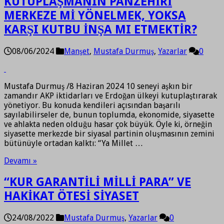
KUTUPLAŞMANIN PANZEHİRİ
MERKEZE Mİ YÖNELMEK, YOKSA
KARŞI KUTBU İNŞA MI ETMEKTİR?
08/06/2024
Manşet
,
Mustafa Durmuş
,
Yazarlar
0
Mustafa Durmuş /8 Haziran 2024 10 seneyi aşkın bir
zamandır AKP iktidarları ve Erdoğan ülkeyi kutuplaştırarak
yönetiyor. Bu konuda kendileri açısından başarılı
sayılabilirseler de, bunun toplumda, ekonomide, siyasette
ve ahlakta neden olduğu hasar çok büyük. Öyle ki, örneğin
siyasette merkezde bir siyasal partinin oluşmasının zemini
bütünüyle ortadan kalktı: “Ya Millet …
Devamı »
“KUR GARANTİLİ MİLLİ PARA” VE
HAKİKAT ÖTESİ SİYASET
24/08/2022
Mustafa Durmuş
,
Yazarlar
0