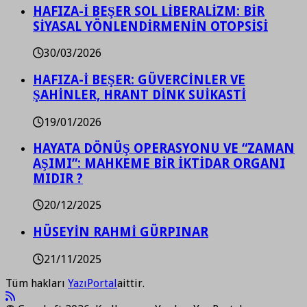
HAFIZA-İ BEŞER SOL LİBERALİZM: BİR
SİYASAL YÖNLENDİRMENİN OTOPSİSİ
30/03/2026
HAFIZA-İ BEŞER: GÜVERCİNLER VE
ŞAHİNLER, HRANT DİNK SUİKASTİ
19/01/2026
HAYATA DÖNÜŞ OPERASYONU VE “ZAMAN
AŞIMI”: MAHKEME BİR İKTİDAR ORGANI
MIDIR ?
20/12/2025
HÜSEYİN RAHMİ GÜRPINAR
21/11/2025
Tüm hakları
YazıPortal
aittir.