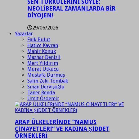
SEN TÜRKÜLERİNİ SÖYLE:
NEOLİBERAL ZAMANLARDA BİR
DİYOJEN!
29/06/2026
Yazarlar
Faik Bulut
Hatice Kavran
Mahir Konuk
Mazhar Denizli
Mert Yıldırım
Murat Utkucu
Mustafa Durmuş
Salih Zeki Tombak
Sinan Dervişoğlu
Taner Renda
Ümit Özdemir
ARAP ÜLKELERİNDE “NAMUS
CİNAYETLERİ” VE KADINA ŞİDDET
ÖRNEKLERİ