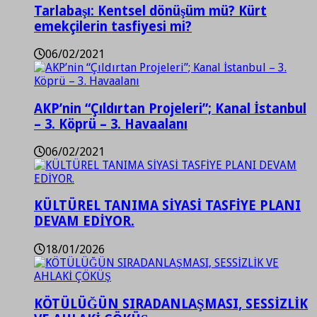
Tarlabaşı: Kentsel dönüşüm mü? Kürt
emekçilerin tasfiyesi mi?
06/02/2021
AKP’nin “Çıldırtan Projeleri”; Kanal İstanbul
– 3. Köprü – 3. Havaalanı
06/02/2021
KÜLTÜREL TANIMA SİYASİ TASFİYE PLANI
DEVAM EDİYOR.
18/01/2026
KÖTÜLÜĞÜN SIRADANLAŞMASI, SESSİZLİK