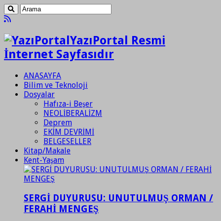
YazıPortal Resmi
İnternet Sayfasıdır
ANASAYFA
Bilim ve Teknoloji
Dosyalar
Hafıza-i Beşer
NEOLİBERALİZM
Deprem
EKİM DEVRİMİ
BELGESELLER
Kitap/Makale
Kent-Yaşam
SERGİ DUYURUSU: UNUTULMUŞ ORMAN /
FERAHİ MENGEŞ