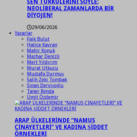
SEN TÜRKÜLERİNİ SÖYLE:
NEOLİBERAL ZAMANLARDA BİR
DİYOJEN!
29/06/2026
Yazarlar
Faik Bulut
Hatice Kavran
Mahir Konuk
Mazhar Denizli
Mert Yıldırım
Murat Utkucu
Mustafa Durmuş
Salih Zeki Tombak
Sinan Dervişoğlu
Taner Renda
Ümit Özdemir
ARAP ÜLKELERİNDE “NAMUS
CİNAYETLERİ” VE KADINA ŞİDDET
ÖRNEKLERİ