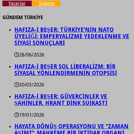
Yazarlar
Sinema
GÜNDEM TÜRKİYE
HAFIZA-İ BEŞER: TÜRKİYE’NİN NATO
ÜYELİĞİ: EMPERYALİZME YEDEKLENME VE
SİYASİ SONUÇLARI
28/06/2026
HAFIZA-İ BEŞER SOL LİBERALİZM: BİR
SİYASAL YÖNLENDİRMENİN OTOPSİSİ
30/03/2026
HAFIZA-İ BEŞER: GÜVERCİNLER VE
ŞAHİNLER, HRANT DİNK SUİKASTİ
19/01/2026
HAYATA DÖNÜŞ OPERASYONU VE “ZAMAN
AŞIMI”: MAHKEME BİR İKTİDAR ORGANI