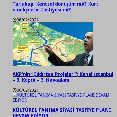
Tarlabaşı: Kentsel dönüşüm mü? Kürt
emekçilerin tasfiyesi mi?
06/02/2021
AKP’nin “Çıldırtan Projeleri”; Kanal İstanbul
– 3. Köprü – 3. Havaalanı
06/02/2021
KÜLTÜREL TANIMA SİYASİ TASFİYE PLANI
DEVAM EDİYOR.