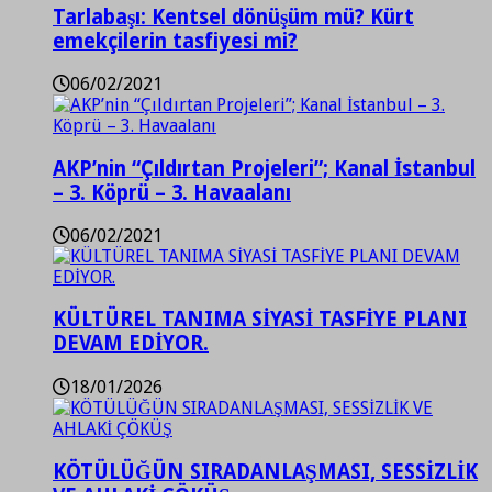
Tarlabaşı: Kentsel dönüşüm mü? Kürt
emekçilerin tasfiyesi mi?
06/02/2021
AKP’nin “Çıldırtan Projeleri”; Kanal İstanbul
– 3. Köprü – 3. Havaalanı
06/02/2021
KÜLTÜREL TANIMA SİYASİ TASFİYE PLANI
DEVAM EDİYOR.
18/01/2026
KÖTÜLÜĞÜN SIRADANLAŞMASI, SESSİZLİK