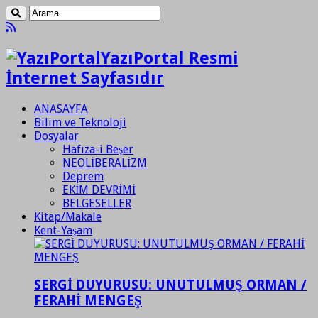
YazıPortal Resmi
İnternet Sayfasıdır
ANASAYFA
Bilim ve Teknoloji
Dosyalar
Hafıza-i Beşer
NEOLİBERALİZM
Deprem
EKİM DEVRİMİ
BELGESELLER
Kitap/Makale
Kent-Yaşam
SERGİ DUYURUSU: UNUTULMUŞ ORMAN /
FERAHİ MENGEŞ