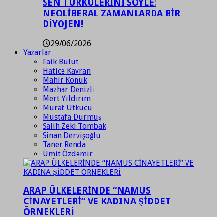
SEN TÜRKÜLERİNİ SÖYLE:
NEOLİBERAL ZAMANLARDA BİR
DİYOJEN!
29/06/2026
Yazarlar
Faik Bulut
Hatice Kavran
Mahir Konuk
Mazhar Denizli
Mert Yıldırım
Murat Utkucu
Mustafa Durmuş
Salih Zeki Tombak
Sinan Dervişoğlu
Taner Renda
Ümit Özdemir
ARAP ÜLKELERİNDE “NAMUS
CİNAYETLERİ” VE KADINA ŞİDDET
ÖRNEKLERİ