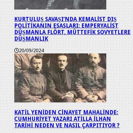
KURTULUŞ SAVAŞI’NDA KEMALİST DIŞ
POLİTİKANIN ESASLARI: EMPERYALİST
DÜŞMANLA FLÖRT, MÜTTEFİK SOVYETLERE
DÜŞMANLIK
20/09/2024
KATİL YENİDEN CİNAYET MAHALİNDE:
CUMHURİYET YAZARI ATİLLA İLHAN
TARİHİ NEDEN VE NASIL ÇARPITIYOR ?