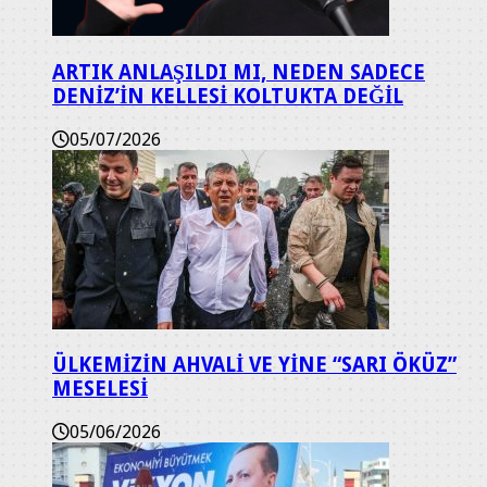
ARTIK ANLAŞILDI MI, NEDEN SADECE
DENİZ’İN KELLESİ KOLTUKTA DEĞİL
05/07/2026
ÜLKEMİZİN AHVALİ VE YİNE “SARI ÖKÜZ”
MESELESİ
05/06/2026