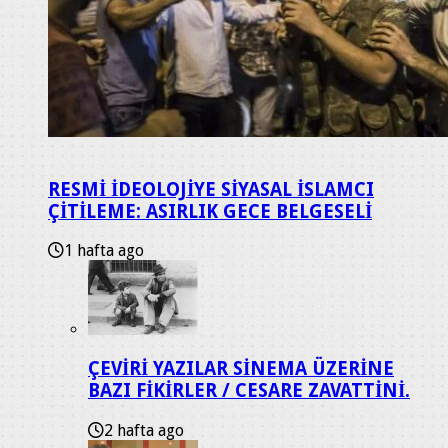
RESMİ İDEOLOJİYE SİYASAL İSLAMCI
ÇİTİLEME: ASIRLIK GECE BELGESELİ
1 hafta ago
ÇEVİRİ YAZILAR SİNEMA ÜZERİNE
BAZI FİKİRLER / CESARE ZAVATTİNİ.
2 hafta ago