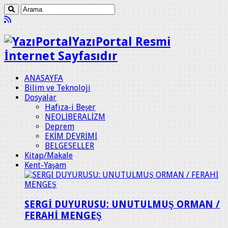
YazıPortal Resmi
İnternet Sayfasıdır
ANASAYFA
Bilim ve Teknoloji
Dosyalar
Hafıza-i Beşer
NEOLİBERALİZM
Deprem
EKİM DEVRİMİ
BELGESELLER
Kitap/Makale
Kent-Yaşam
SERGİ DUYURUSU: UNUTULMUŞ ORMAN /
FERAHİ MENGEŞ