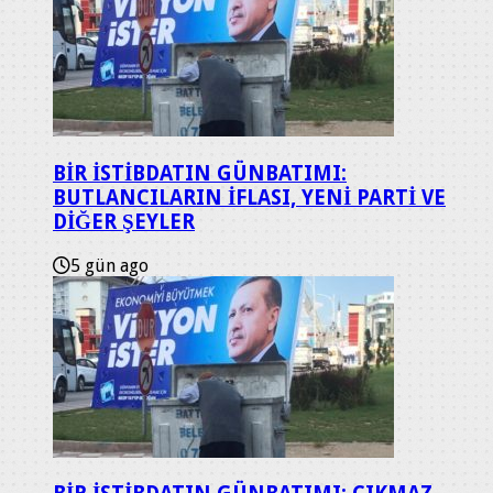
BİR İSTİBDATIN GÜNBATIMI:
BUTLANCILARIN İFLASI, YENİ PARTİ VE
DİĞER ŞEYLER
5 gün ago