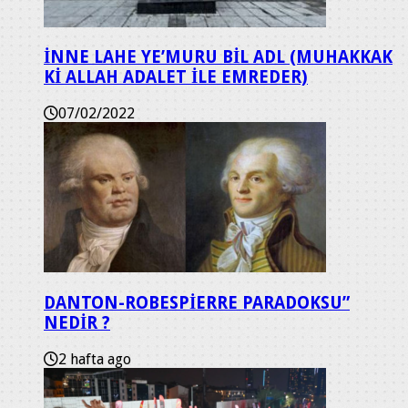
İNNE LAHE YE’MURU BİL ADL (MUHAKKAK
Kİ ALLAH ADALET İLE EMREDER)
07/02/2022
DANTON-ROBESPİERRE PARADOKSU”
NEDİR ?
2 hafta ago