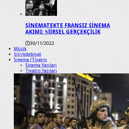
SİNEMATEKTE FRANSIZ SİNEMA
AKIMI: ŞİİRSEL GERÇEKÇİLİK
30/11/2022
Müzik
Şiir/edebiyat
Sinema /Tiyatro
Sinema Yazıları
Tiyatro Yazıları