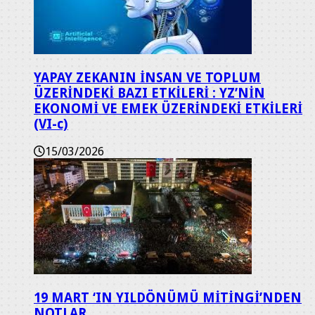
YAPAY ZEKANIN İNSAN VE TOPLUM
ÜZERİNDEKİ BAZI ETKİLERİ : YZ’NİN
EKONOMİ VE EMEK ÜZERİNDEKİ ETKİLERİ
(VI-c)
15/03/2026
19 MART ‘IN YILDÖNÜMÜ MİTİNGİ’NDEN
NOTLAR