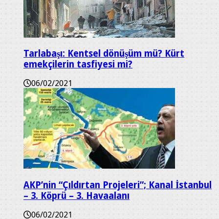
Tarlabaşı: Kentsel dönüşüm mü? Kürt
emekçilerin tasfiyesi mi?
06/02/2021
AKP’nin “Çıldırtan Projeleri”; Kanal İstanbul
– 3. Köprü – 3. Havaalanı
06/02/2021