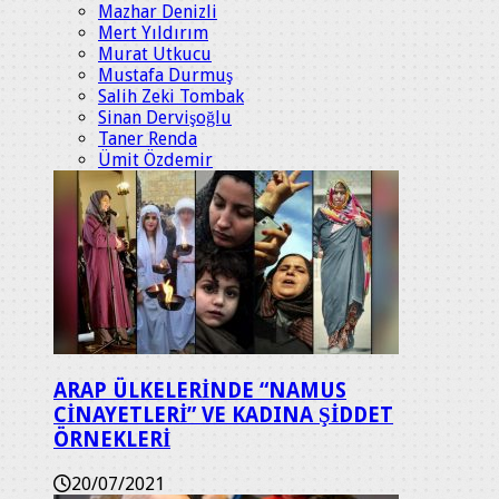
Mazhar Denizli
Mert Yıldırım
Murat Utkucu
Mustafa Durmuş
Salih Zeki Tombak
Sinan Dervişoğlu
Taner Renda
Ümit Özdemir
ARAP ÜLKELERİNDE “NAMUS
CİNAYETLERİ” VE KADINA ŞİDDET
ÖRNEKLERİ
20/07/2021