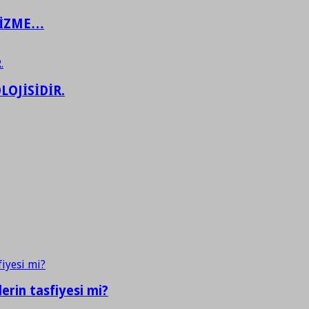
ŞİZME…
LOJİSİDİR.
erin tasfiyesi mi?