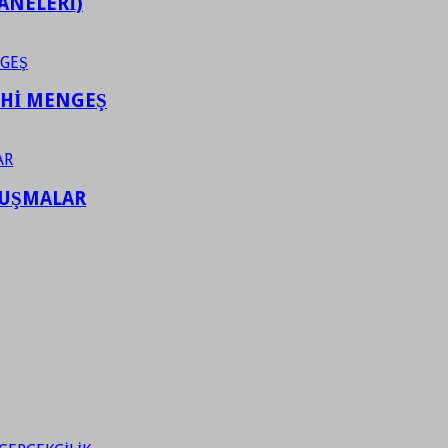
ANELERİ)
AHİ MENGEŞ
LUŞMALAR