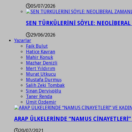
05/07/2026
SEN TÜRKÜLERİNİ SÖYLE: NEOLİBERAL
29/06/2026
Yazarlar
Faik Bulut
Hatice Kavran
Mahir Konuk
Mazhar Denizli
Mert Yıldırım
Murat Utkucu
Mustafa Durmuş
Salih Zeki Tombak
Sinan Dervişoğlu
Taner Renda
Ümit Özdemir
ARAP ÜLKELERİNDE “NAMUS CİNAYETLERİ”
20/07/2021