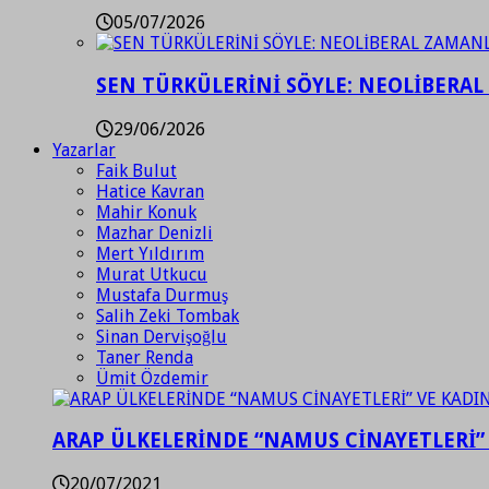
05/07/2026
SEN TÜRKÜLERİNİ SÖYLE: NEOLİBERAL
29/06/2026
Yazarlar
Faik Bulut
Hatice Kavran
Mahir Konuk
Mazhar Denizli
Mert Yıldırım
Murat Utkucu
Mustafa Durmuş
Salih Zeki Tombak
Sinan Dervişoğlu
Taner Renda
Ümit Özdemir
ARAP ÜLKELERİNDE “NAMUS CİNAYETLERİ”
20/07/2021