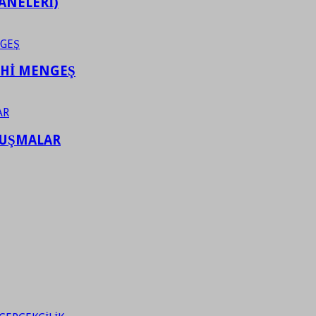
ANELERİ)
AHİ MENGEŞ
LUŞMALAR