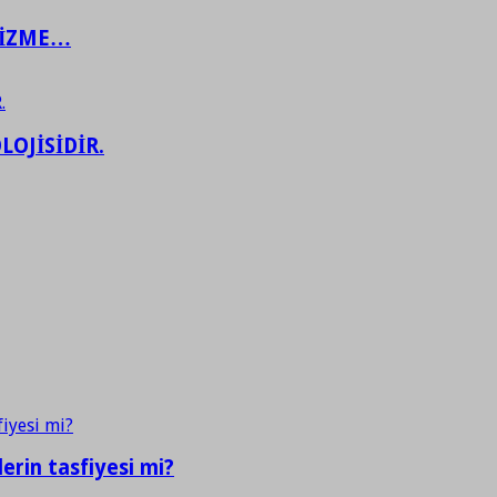
ŞİZME…
LOJİSİDİR.
erin tasfiyesi mi?