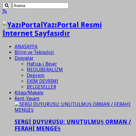
YazıPortal Resmi
İnternet Sayfasıdır
ANASAYFA
Bilim ve Teknoloji
Dosyalar
Hafıza-i Beşer
NEOLİBERALİZM
Deprem
EKİM DEVRİMİ
BELGESELLER
Kitap/Makale
Kent-Yaşam
SERGİ DUYURUSU: UNUTULMUŞ ORMAN /
FERAHİ MENGEŞ