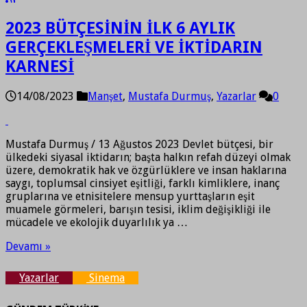
2023 BÜTÇESİNİN İLK 6 AYLIK
GERÇEKLEŞMELERİ VE İKTİDARIN
KARNESİ
14/08/2023
Manşet
,
Mustafa Durmuş
,
Yazarlar
0
Mustafa Durmuş / 13 Ağustos 2023 Devlet bütçesi, bir
ülkedeki siyasal iktidarın; başta halkın refah düzeyi olmak
üzere, demokratik hak ve özgürlüklere ve insan haklarına
saygı, toplumsal cinsiyet eşitliği, farklı kimliklere, inanç
gruplarına ve etnisitelere mensup yurttaşların eşit
muamele görmeleri, barışın tesisi, iklim değişikliği ile
mücadele ve ekolojik duyarlılık ya …
Devamı »
Yazarlar
Sinema