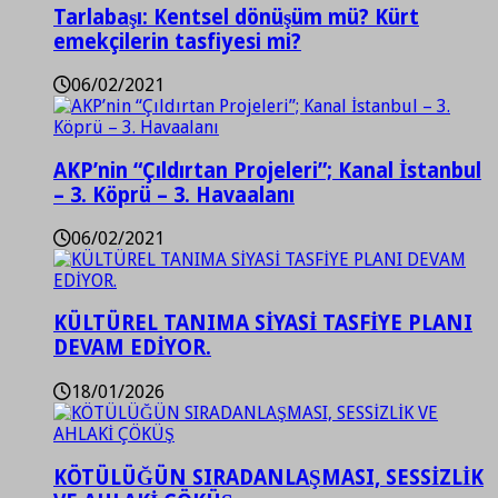
Tarlabaşı: Kentsel dönüşüm mü? Kürt
emekçilerin tasfiyesi mi?
06/02/2021
AKP’nin “Çıldırtan Projeleri”; Kanal İstanbul
– 3. Köprü – 3. Havaalanı
06/02/2021
KÜLTÜREL TANIMA SİYASİ TASFİYE PLANI
DEVAM EDİYOR.
18/01/2026
KÖTÜLÜĞÜN SIRADANLAŞMASI, SESSİZLİK