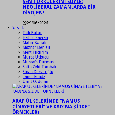
SEN TÜRKÜLERİNİ SÖYLE:
NEOLİBERAL ZAMANLARDA BİR
DİYOJEN!
29/06/2026
Yazarlar
Faik Bulut
Hatice Kavran
Mahir Konuk
Mazhar Denizli
Mert Yıldırım
Murat Utkucu
Mustafa Durmuş
Salih Zeki Tombak
Sinan Dervişoğlu
Taner Renda
Ümit Özdemir
ARAP ÜLKELERİNDE “NAMUS
CİNAYETLERİ” VE KADINA ŞİDDET
ÖRNEKLERİ