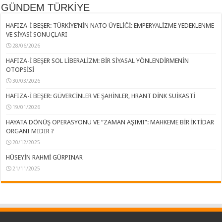
GÜNDEM TÜRKİYE
HAFIZA-İ BEŞER: TÜRKİYE’NİN NATO ÜYELİĞİ: EMPERYALİZME YEDEKLENME
VE SİYASİ SONUÇLARI
28/06/2026
HAFIZA-İ BEŞER SOL LİBERALİZM: BİR SİYASAL YÖNLENDİRMENİN
OTOPSİSİ
30/03/2026
HAFIZA-İ BEŞER: GÜVERCİNLER VE ŞAHİNLER, HRANT DİNK SUİKASTİ
19/01/2026
HAYATA DÖNÜŞ OPERASYONU VE “ZAMAN AŞIMI”: MAHKEME BİR İKTİDAR
ORGANI MIDIR ?
20/12/2025
HÜSEYİN RAHMİ GÜRPINAR
21/11/2025