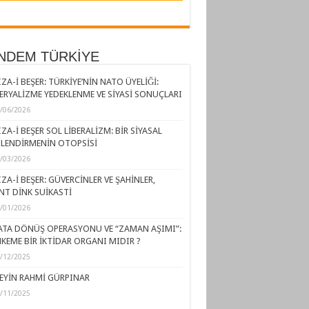
NDEM TÜRKİYE
ZA-İ BEŞER: TÜRKİYE’NİN NATO ÜYELİĞİ:
ERYALİZME YEDEKLENME VE SİYASİ SONUÇLARI
/06/2026
ZA-İ BEŞER SOL LİBERALİZM: BİR SİYASAL
LENDİRMENİN OTOPSİSİ
/03/2026
ZA-İ BEŞER: GÜVERCİNLER VE ŞAHİNLER,
NT DİNK SUİKASTİ
/01/2026
ATA DÖNÜŞ OPERASYONU VE “ZAMAN AŞIMI”:
KEME BİR İKTİDAR ORGANI MIDIR ?
/12/2025
EYİN RAHMİ GÜRPINAR
/11/2025