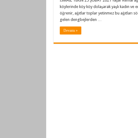
İSMAİL TEKİN 25 ŞUBAT 2021 Yaşar Kemal ağıt
köylerinde köy köy dolaşarak yaşlı kadın ve e
öğrenir, ağıtlar toplar yetinmez bu ağıtları sö
gelen dengbejlerden …
Devamı »