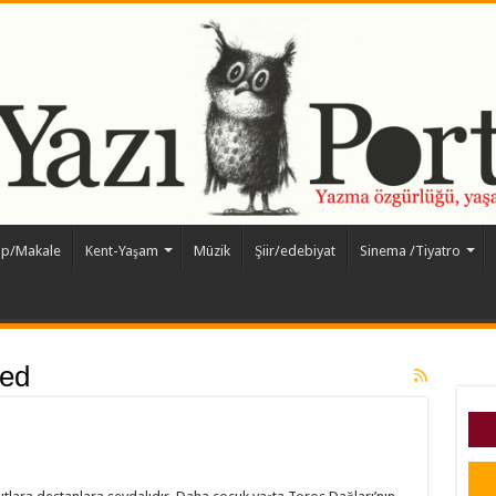
ap/Makale
Kent-Yaşam
Müzik
Şiir/edebiyat
Sinema /Tiyatro
ed