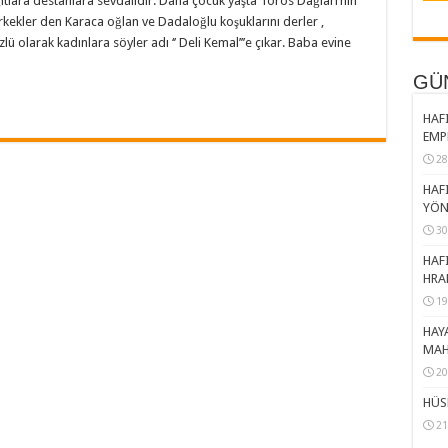
lara destanlara sevdalıdır. Daha çocuk yaşta Toros Dağları’nın
rkekler den Karaca oğlan ve Dadaloğlu koşuklarını derler ,
zlü olarak kadınlara söyler adı ‘’ Deli Kemal’’’e çıkar. Baba evine
GÜ
HAFI
EMP
28
HAFI
YÖN
30
HAFI
HRA
19
HAY
MAH
20
HÜS
21