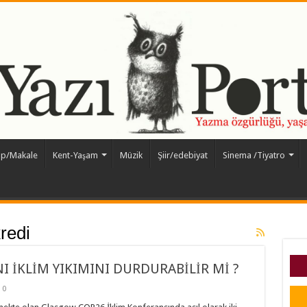
ap/Makale
Kent-Yaşam
Müzik
Şiir/edebiyat
Sinema /Tiyatro
kredi
 İKLİM YIKIMINI DURDURABİLİR Mİ ?
0