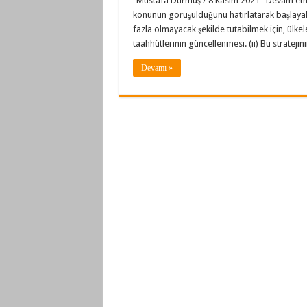
‘ Mustafa Durmuş / 8 Kasım 2021 Devam etme
konunun görüşüldüğünü hatırlatarak başlayalım.
fazla olmayacak şekilde tutabilmek için, ülkel
taahhütlerinin güncellenmesi. (ii) Bu stratej
Devamı »