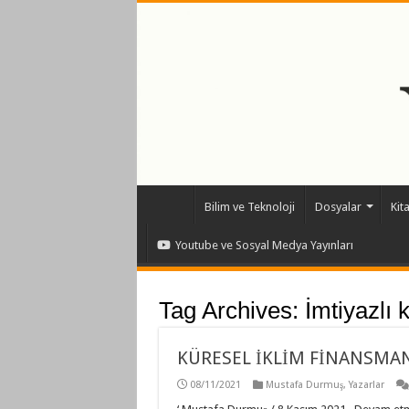
Bilim ve Teknoloji
Dosyalar
Kit
Youtube ve Sosyal Medya Yayınları
Tag Archives:
İmtiyazlı 
KÜRESEL İKLİM FİNANSMANI
08/11/2021
Mustafa Durmuş
,
Yazarlar