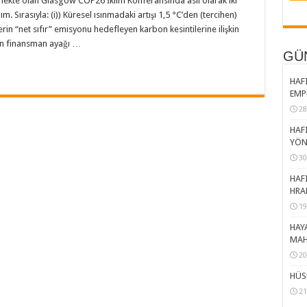
kte olan Glasgow COP26 İklim Konferansında asıl olarak iki
 Sırasıyla: (i)) Küresel ısınmadaki artışı 1,5 °C’den (tercihen)
erin “net sıfır” emisyonu hedefleyen karbon kesintilerine ilişkin
inin finansman ayağı …
GÜ
HAFI
EMP
28
HAFI
YÖN
30
HAFI
HRA
19
HAY
MAH
20
HÜS
21