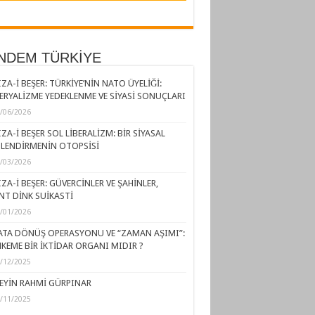
NDEM TÜRKİYE
ZA-İ BEŞER: TÜRKİYE’NİN NATO ÜYELİĞİ:
ERYALİZME YEDEKLENME VE SİYASİ SONUÇLARI
/06/2026
ZA-İ BEŞER SOL LİBERALİZM: BİR SİYASAL
LENDİRMENİN OTOPSİSİ
/03/2026
ZA-İ BEŞER: GÜVERCİNLER VE ŞAHİNLER,
NT DİNK SUİKASTİ
/01/2026
ATA DÖNÜŞ OPERASYONU VE “ZAMAN AŞIMI”:
KEME BİR İKTİDAR ORGANI MIDIR ?
/12/2025
EYİN RAHMİ GÜRPINAR
/11/2025