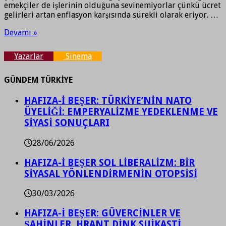
emekçiler de işlerinin olduğuna sevinemiyorlar çünkü ücret
gelirleri artan enflasyon karşısında sürekli olarak eriyor. …
Devamı »
Yazarlar
Sinema
GÜNDEM TÜRKİYE
HAFIZA-İ BEŞER: TÜRKİYE’NİN NATO
ÜYELİĞİ: EMPERYALİZME YEDEKLENME VE
SİYASİ SONUÇLARI
28/06/2026
HAFIZA-İ BEŞER SOL LİBERALİZM: BİR
SİYASAL YÖNLENDİRMENİN OTOPSİSİ
30/03/2026
HAFIZA-İ BEŞER: GÜVERCİNLER VE
ŞAHİNLER, HRANT DİNK SUİKASTİ