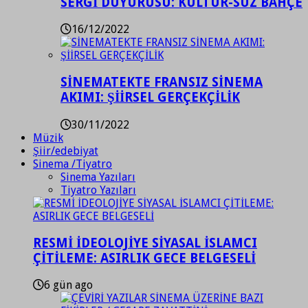
SERGİ DUYURUSU: KÜLTÜR-SÜZ BAHÇE
16/12/2022
SİNEMATEKTE FRANSIZ SİNEMA
AKIMI: ŞİİRSEL GERÇEKÇİLİK
30/11/2022
Müzik
Şiir/edebiyat
Sinema /Tiyatro
Sinema Yazıları
Tiyatro Yazıları
RESMİ İDEOLOJİYE SİYASAL İSLAMCI
ÇİTİLEME: ASIRLIK GECE BELGESELİ
6 gün ago