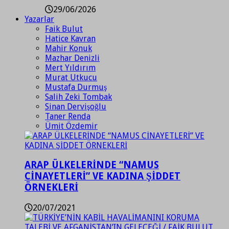
29/06/2026
Yazarlar
Faik Bulut
Hatice Kavran
Mahir Konuk
Mazhar Denizli
Mert Yıldırım
Murat Utkucu
Mustafa Durmuş
Salih Zeki Tombak
Sinan Dervişoğlu
Taner Renda
Ümit Özdemir
ARAP ÜLKELERİNDE “NAMUS
CİNAYETLERİ” VE KADINA ŞİDDET
ÖRNEKLERİ
20/07/2021