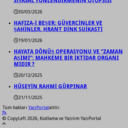
SİYASAL YÖNLENDİRMENİN OTOPSİSİ
30/03/2026
HAFIZA-İ BEŞER: GÜVERCİNLER VE
ŞAHİNLER, HRANT DİNK SUİKASTİ
19/01/2026
HAYATA DÖNÜŞ OPERASYONU VE “ZAMAN
AŞIMI”: MAHKEME BİR İKTİDAR ORGANI
MIDIR ?
20/12/2025
HÜSEYİN RAHMİ GÜRPINAR
21/11/2025
Tüm hakları
YazıPortal
aittir.
© CopyLeft 2026, Kodlama ve Yazılım YazıPortal