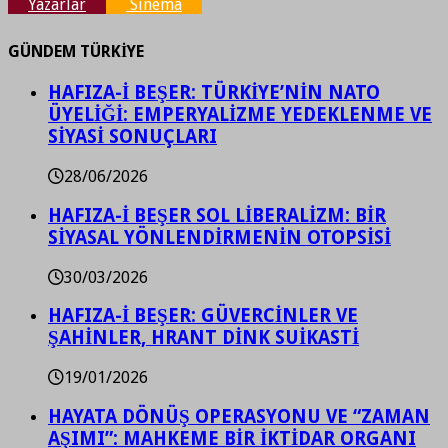
Yazarlar
Sinema
GÜNDEM TÜRKİYE
HAFIZA-İ BEŞER: TÜRKİYE’NİN NATO
ÜYELİĞİ: EMPERYALİZME YEDEKLENME VE
SİYASİ SONUÇLARI
28/06/2026
HAFIZA-İ BEŞER SOL LİBERALİZM: BİR
SİYASAL YÖNLENDİRMENİN OTOPSİSİ
30/03/2026
HAFIZA-İ BEŞER: GÜVERCİNLER VE
ŞAHİNLER, HRANT DİNK SUİKASTİ
19/01/2026
HAYATA DÖNÜŞ OPERASYONU VE “ZAMAN
AŞIMI”: MAHKEME BİR İKTİDAR ORGANI