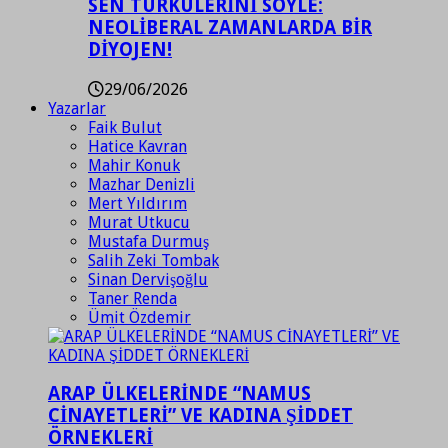
SEN TÜRKÜLERİNİ SÖYLE:
NEOLİBERAL ZAMANLARDA BİR
DİYOJEN!
29/06/2026
Yazarlar
Faik Bulut
Hatice Kavran
Mahir Konuk
Mazhar Denizli
Mert Yıldırım
Murat Utkucu
Mustafa Durmuş
Salih Zeki Tombak
Sinan Dervişoğlu
Taner Renda
Ümit Özdemir
ARAP ÜLKELERİNDE “NAMUS
CİNAYETLERİ” VE KADINA ŞİDDET
ÖRNEKLERİ