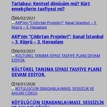
Tarlabaşı: Kentsel dönüşüm mü? Kürt
emekçilerin tasfiyesi mi?
06/02/2021
AKP’nin “Çıldırtan Projeleri”; Kanal İstanbul
– 3. Köprü – 3. Havaalanı
06/02/2021
KÜLTÜREL TANIMA SİYASİ TASFİYE PLANI
DEVAM EDİYOR.
18/01/2026
KÖTÜLÜĞÜN SIRADANLAŞMASI, SESSİZLİK