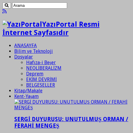
YazıPortal Resmi
İnternet Sayfasıdır
ANASAYFA
Bilim ve Teknoloji
Dosyalar
Hafıza-i Beşer
NEOLİBERALİZM
Deprem
EKİM DEVRİMİ
BELGESELLER
Kitap/Makale
Kent-Yaşam
SERGİ DUYURUSU: UNUTULMUŞ ORMAN /
FERAHİ MENGEŞ