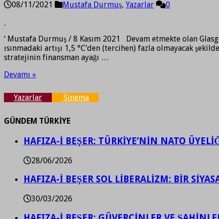
08/11/2021
Mustafa Durmuş
,
Yazarlar
0
‘ Mustafa Durmuş / 8 Kasım 2021 Devam etmekte olan Glasgow 
ısınmadaki artışı 1,5 °C’den (tercihen) fazla olmayacak şekild
stratejinin finansman ayağı …
Devamı »
Yazarlar
Sinema
GÜNDEM TÜRKİYE
HAFIZA-İ BEŞER: TÜRKİYE’NİN NATO ÜYEL
28/06/2026
HAFIZA-İ BEŞER SOL LİBERALİZM: BİR SİY
30/03/2026
HAFIZA-İ BEŞER: GÜVERCİNLER VE ŞAHİNLE