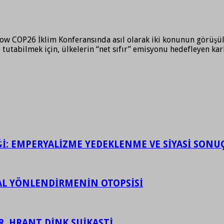
COP26 İklim Konferansında asıl olarak iki konunun görüşüldüğ
e tutabilmek için, ülkelerin “net sıfır” emisyonu hedefleyen kar
İĞİ: EMPERYALİZME YEDEKLENME VE SİYASİ SONU
ASAL YÖNLENDİRMENİN OTOPSİSİ
R, HRANT DİNK SUİKASTİ