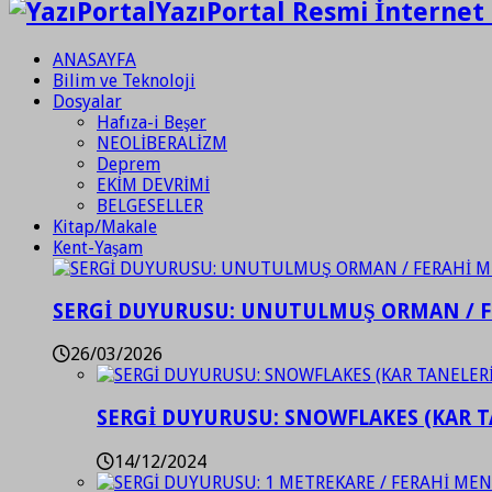
YazıPortal Resmi İnternet 
ANASAYFA
Bilim ve Teknoloji
Dosyalar
Hafıza-i Beşer
NEOLİBERALİZM
Deprem
EKİM DEVRİMİ
BELGESELLER
Kitap/Makale
Kent-Yaşam
SERGİ DUYURUSU: UNUTULMUŞ ORMAN / 
26/03/2026
SERGİ DUYURUSU: SNOWFLAKES (KAR T
14/12/2024