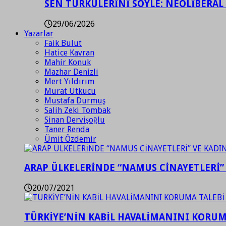
SEN TÜRKÜLERİNİ SÖYLE: NEOLİBERAL
29/06/2026
Yazarlar
Faik Bulut
Hatice Kavran
Mahir Konuk
Mazhar Denizli
Mert Yıldırım
Murat Utkucu
Mustafa Durmuş
Salih Zeki Tombak
Sinan Dervişoğlu
Taner Renda
Ümit Özdemir
ARAP ÜLKELERİNDE “NAMUS CİNAYETLERİ”
20/07/2021
TÜRKİYE’NİN KABİL HAVALİMANINI KORUMA