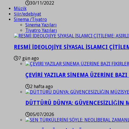
30/11/2022
Müzik
Şiir/edebiyat
Sinema /Tiyatro
Sinema Yazıları
Tiyatro Yazıları
RESMİ İDEOLOJİYE SİYASAL İSLAMCI ÇİTİLE
7 gün ago
ÇEVİRİ YAZILAR SİNEMA ÜZERİNE BAZI 
2 hafta ago
DÜTTÜRÜ DÜNYA: GÜVENCESİZLİĞİN M
05/07/2026