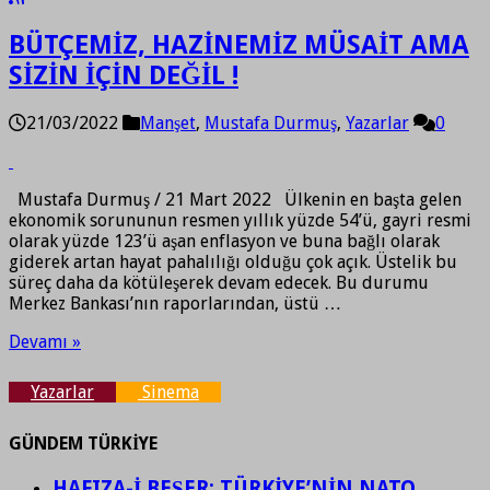
BÜTÇEMİZ, HAZİNEMİZ MÜSAİT AMA
SİZİN İÇİN DEĞİL !
21/03/2022
Manşet
,
Mustafa Durmuş
,
Yazarlar
0
Mustafa Durmuş / 21 Mart 2022 Ülkenin en başta gelen
ekonomik sorununun resmen yıllık yüzde 54’ü, gayri resmi
olarak yüzde 123’ü aşan enflasyon ve buna bağlı olarak
giderek artan hayat pahalılığı olduğu çok açık. Üstelik bu
süreç daha da kötüleşerek devam edecek. Bu durumu
Merkez Bankası’nın raporlarından, üstü …
Devamı »
Yazarlar
Sinema
GÜNDEM TÜRKİYE
HAFIZA-İ BEŞER: TÜRKİYE’NİN NATO