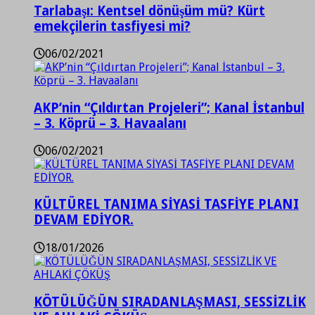
Tarlabaşı: Kentsel dönüşüm mü? Kürt
emekçilerin tasfiyesi mi?
06/02/2021
AKP’nin “Çıldırtan Projeleri”; Kanal İstanbul
– 3. Köprü – 3. Havaalanı
06/02/2021
KÜLTÜREL TANIMA SİYASİ TASFİYE PLANI
DEVAM EDİYOR.
18/01/2026
KÖTÜLÜĞÜN SIRADANLAŞMASI, SESSİZLİK