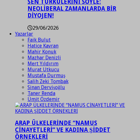
SEN TÜRKÜLERİNİ SÖYLE:
NEOLİBERAL ZAMANLARDA BİR
DİYOJEN!
29/06/2026
Yazarlar
Faik Bulut
Hatice Kavran
Mahir Konuk
Mazhar Denizli
Mert Yıldırım
Murat Utkucu
Mustafa Durmuş
Salih Zeki Tombak
Sinan Dervişoğlu
Taner Renda
Ümit Özdemir
ARAP ÜLKELERİNDE “NAMUS
CİNAYETLERİ” VE KADINA ŞİDDET
ÖRNEKLERİ