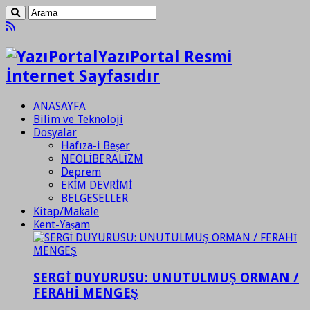
YazıPortal Resmi
İnternet Sayfasıdır
ANASAYFA
Bilim ve Teknoloji
Dosyalar
Hafıza-i Beşer
NEOLİBERALİZM
Deprem
EKİM DEVRİMİ
BELGESELLER
Kitap/Makale
Kent-Yaşam
SERGİ DUYURUSU: UNUTULMUŞ ORMAN /
FERAHİ MENGEŞ