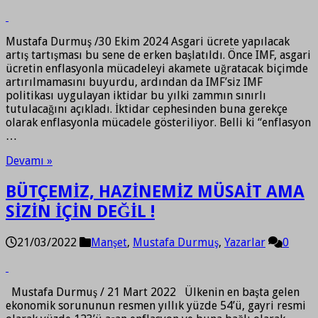
Mustafa Durmuş /30 Ekim 2024 Asgari ücrete yapılacak
artış tartışması bu sene de erken başlatıldı. Önce IMF, asgari
ücretin enflasyonla mücadeleyi akamete uğratacak biçimde
artırılmamasını buyurdu, ardından da IMF’siz IMF
politikası uygulayan iktidar bu yılki zammın sınırlı
tutulacağını açıkladı. İktidar cephesinden buna gerekçe
olarak enflasyonla mücadele gösteriliyor. Belli ki “enflasyon
…
Devamı »
BÜTÇEMİZ, HAZİNEMİZ MÜSAİT AMA
SİZİN İÇİN DEĞİL !
21/03/2022
Manşet
,
Mustafa Durmuş
,
Yazarlar
0
Mustafa Durmuş / 21 Mart 2022 Ülkenin en başta gelen
ekonomik sorununun resmen yıllık yüzde 54’ü, gayri resmi