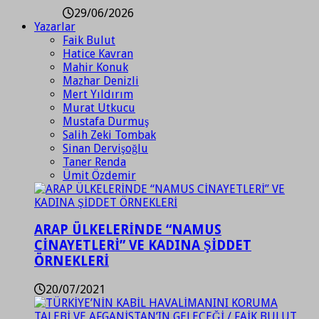
29/06/2026
Yazarlar
Faik Bulut
Hatice Kavran
Mahir Konuk
Mazhar Denizli
Mert Yıldırım
Murat Utkucu
Mustafa Durmuş
Salih Zeki Tombak
Sinan Dervişoğlu
Taner Renda
Ümit Özdemir
ARAP ÜLKELERİNDE “NAMUS
CİNAYETLERİ” VE KADINA ŞİDDET
ÖRNEKLERİ
20/07/2021