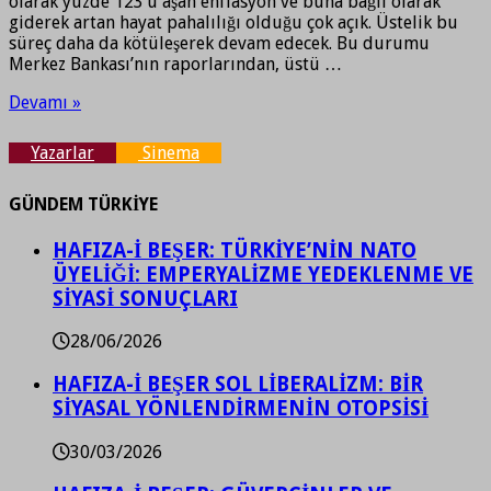
olarak yüzde 123’ü aşan enflasyon ve buna bağlı olarak
giderek artan hayat pahalılığı olduğu çok açık. Üstelik bu
süreç daha da kötüleşerek devam edecek. Bu durumu
Merkez Bankası’nın raporlarından, üstü …
Devamı »
Yazarlar
Sinema
GÜNDEM TÜRKİYE
HAFIZA-İ BEŞER: TÜRKİYE’NİN NATO
ÜYELİĞİ: EMPERYALİZME YEDEKLENME VE
SİYASİ SONUÇLARI
28/06/2026
HAFIZA-İ BEŞER SOL LİBERALİZM: BİR
SİYASAL YÖNLENDİRMENİN OTOPSİSİ
30/03/2026