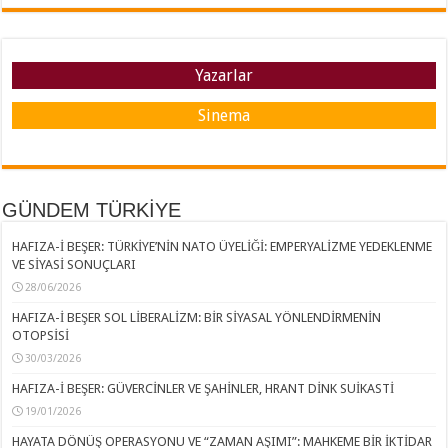
Yazarlar
Sinema
GÜNDEM TÜRKİYE
HAFIZA-İ BEŞER: TÜRKİYE’NİN NATO ÜYELİĞİ: EMPERYALİZME YEDEKLENME
VE SİYASİ SONUÇLARI
28/06/2026
HAFIZA-İ BEŞER SOL LİBERALİZM: BİR SİYASAL YÖNLENDİRMENİN
OTOPSİSİ
30/03/2026
HAFIZA-İ BEŞER: GÜVERCİNLER VE ŞAHİNLER, HRANT DİNK SUİKASTİ
19/01/2026
HAYATA DÖNÜŞ OPERASYONU VE “ZAMAN AŞIMI”: MAHKEME BİR İKTİDAR