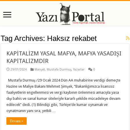
Tag Archives:
Haksız rekabet
KAPİTALİZM YASAL MAFYA, MAFYA YASADIŞI
KAPİTALİZMDİR
29/01/2024
Manşet
,
Mustafa Durmuş
,
Yazarlar
0
Mustafa Durmuş /29 Ocak 2024 Dün AA muhabirine verdiği demeçte
Hazine ve Maliye Bakanı Mehmet Şimşek, “Bakanlığımızca lisanssız
faaliyetlerin engellenmesi ve vergi kaybının önlenmesi amacıyla yasa
dışı bahis ve sanal kumar siteleriyle kararlı şekilde mücadeleye devam
edilecek” dedi. (1) Bilindiği gibi, Türkiye’de kumar oynamak ve
oynatmanın yanı sıra, yetkili …
Devamı »