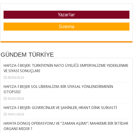
Yazarlar
Sinema
GÜNDEM TÜRKİYE
HAFIZA-İ BEŞER: TÜRKİYE’NİN NATO ÜYELİĞİ: EMPERYALİZME YEDEKLENME
VE SİYASİ SONUÇLARI
28/06/2026
HAFIZA-İ BEŞER SOL LİBERALİZM: BİR SİYASAL YÖNLENDİRMENİN
OTOPSİSİ
30/03/2026
HAFIZA-İ BEŞER: GÜVERCİNLER VE ŞAHİNLER, HRANT DİNK SUİKASTİ
19/01/2026
HAYATA DÖNÜŞ OPERASYONU VE “ZAMAN AŞIMI”: MAHKEME BİR İKTİDAR
ORGANI MIDIR ?