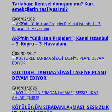
Tarlabaşı: Kentsel dönüşüm mü? Kürt
emekçilerin tasfiyesi mi?
06/02/2021
AKP’nin “Çıldırtan Projeleri”; Kanal İstanbul
– 3. Köprü – 3. Havaalanı
06/02/2021
KÜLTÜREL TANIMA SİYASİ TASFİYE PLANI
DEVAM EDİYOR.
18/01/2026
KÖTÜLÜĞÜN SIRADANLAŞMASI, SESSİZLİK