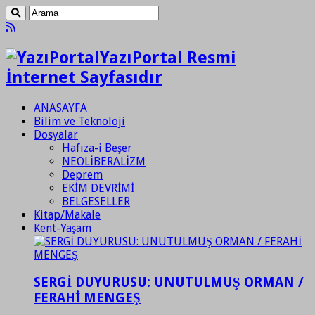
YazıPortal Resmi
İnternet Sayfasıdır
ANASAYFA
Bilim ve Teknoloji
Dosyalar
Hafıza-i Beşer
NEOLİBERALİZM
Deprem
EKİM DEVRİMİ
BELGESELLER
Kitap/Makale
Kent-Yaşam
SERGİ DUYURUSU: UNUTULMUŞ ORMAN /
FERAHİ MENGEŞ