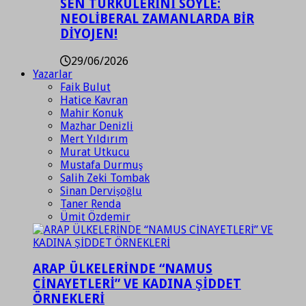
SEN TÜRKÜLERİNİ SÖYLE:
NEOLİBERAL ZAMANLARDA BİR
DİYOJEN!
29/06/2026
Yazarlar
Faik Bulut
Hatice Kavran
Mahir Konuk
Mazhar Denizli
Mert Yıldırım
Murat Utkucu
Mustafa Durmuş
Salih Zeki Tombak
Sinan Dervişoğlu
Taner Renda
Ümit Özdemir
ARAP ÜLKELERİNDE “NAMUS
CİNAYETLERİ” VE KADINA ŞİDDET
ÖRNEKLERİ