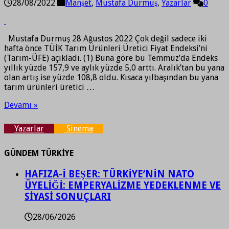
28/08/2022
Manşet
,
Mustafa Durmuş
,
Yazarlar
0
Mustafa Durmuş 28 Ağustos 2022 Çok değil sadece iki
hafta önce TÜİK Tarım Ürünleri Üretici Fiyat Endeksi’ni
(Tarım-ÜFE) açıkladı. (1) Buna göre bu Temmuz’da Endeks
yıllık yüzde 157,9 ve aylık yüzde 5,0 arttı. Aralık’tan bu yana
olan artış ise yüzde 108,8 oldu. Kısaca yılbaşından bu yana
tarım ürünleri üretici …
Devamı »
Yazarlar
Sinema
GÜNDEM TÜRKİYE
HAFIZA-İ BEŞER: TÜRKİYE’NİN NATO
ÜYELİĞİ: EMPERYALİZME YEDEKLENME VE
SİYASİ SONUÇLARI
28/06/2026